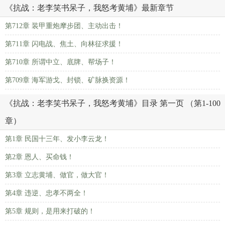
《抗战：老李笑书呆子，我怒考黄埔》最新章节
第712章 装甲重炮摩步团、主动出击！
第711章 闪电战、焦土、向林征求援！
第710章 所谓中立、底牌、帮场子！
第709章 海军游戈、封锁、矿脉换资源！
《抗战：老李笑书呆子，我怒考黄埔》目录 第一页 （第1-100
章）
第1章 民国十三年、发小李云龙！
第2章 恩人、买命钱！
第3章 立志黄埔、做官，做大官！
第4章 违逆、忠孝不两全！
第5章 规则，是用来打破的！