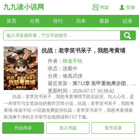
九九读小说网
书架
登录
首页
分类
排行
完本
最新
记录
抗战：老李笑书呆子，我怒考黄埔
作者：
殊途不钰
状态：连载中
分类：修真武侠
最近更新：
第712章 装甲重炮摩步团、主动出击！
更新时间：2026-07-17 16:38:42
抗战：老李笑书呆子，我怒考黄埔情节跌宕起伏、扣人心弦，是
一本情节与文笔俱佳的都市言情小说，抗战：老李笑书呆子，我怒考
黄埔-殊途不钰-小说旗免费提供抗战：老李笑书呆子，我怒考黄埔最
新清爽干净的文字章节在线阅读和TXT下载。
开始阅读
加入书架
章节目录