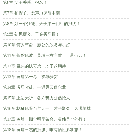
第6章 父子关系、报名！
第7章 扣帽子、发声力保胡中南！
第8章 好一个狂徒、天子第一门生的担忧！
第9章 初见廖公、千金买马骨！
第10章 何为革命、廖公的欣赏与示好！
第11章 茶馆风波、黄埔三杰之首——蒋仙云！
第12章 巨头的认可第一才子的期待！
第13章 黄埔第一考，双雄验货！
第14章 考场收徒、一遇风云便化龙！
第15章 上达天听、各方势力公然抢人！
第16章 林征风骨百年无一、才子聚会，风满羊城！
第17章 黄埔一期全明星茶会、黄伟是个外行！
第18章 黄埔三杰的折服、唯有牺牲多壮志！