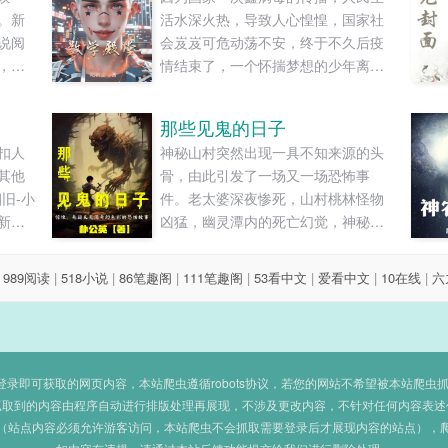
。新
活水深火热，导致人心惶惶，国家社
说阅
会岌岌可危动荡不安，终于不久后疫
，你
情结束了，一个怀揣梦想的少年离家
努力
出走背井离乡，误入时空黑洞，来到
时空长河，看见文明的毁灭与重生，
那些见鬼的日子
发现了一切文明的起源——数学圣
扣人
神秘山村突然出现一具不知来源的头
殿……......
其他
骨，由此引发了一场又一场恐怖事
旧-小
件。老太婆深夜惨死，山村桃林怪物
新清
凶猛，幽灵潭内的死亡幻觉，神秘洞
T下
穴中隐藏着的不可告人的秘密，跳大
神的女人家中竟然隐藏着一个诡异空
|
989阅读
|
518小说
|
86笔趣阁
|
111笔趣阁
|
53看中文
|
爱看中文
|
10在线
|
六
间，县城多人莫名其妙的连环“自杀”
……这一切，究竟是凶灵作祟还是人
为？英勇少年与热血刑警一路追查诡
怪真凶，那么，凶手究竟是何方......
即可获取的网页内容，本站爬虫遵循robots协议，若您的网站不希望被本站爬虫抓取，可
抓取到的内容由程序自动进行排版处理再展现，不涉及更改内容，不针对任何内容表述
（站点内容必须允许游客访问，本站爬虫不会抓取需要登录后才展现内容的站点），