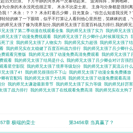
起滔天巨浪。 下方平静的河水再一次暴动起来。 波涛阵阵，奔腾咆哮。
身为分身的木永没死也很正常。 木永不比栾士差。 主身与分身都是强到
给我！” 木永：？？？ 木永盯着吕少卿，目光复杂，“你怎么知道我没死？
少卿轻轻的眯了一下眼睛，似乎不打算让人看到他心里所想，笑眯眯的道，“
力,我的师兄太强了修为境界划分,我的师兄太强了百度百科战力排行,我的师
师兄太强了第二季动漫在线观看全集
我的师兄太强了实力
我的师兄太强
的师兄太强了动漫免费线观看
我的师兄太强了吕少卿什么时候展现实力
后死了没
我的师兄太强了人物实力
我的师兄实力超强
我的师兄太强了
观看
我的师兄实在太稳健了百度百科战力排行
我的师兄太强了吕少卿什
免费观看完整版
我的师兄太强了动漫免费高清免费观看
我的师兄太强了
免费观看
我的师兄太强了结局是什么
我的师兄太强了吕少卿会对计言强
费观看星空影院
我的师兄太强了境界等级划分
我的师兄太强了莫流云什
师兄太强了41
我的师兄很强但不下山
我的师兄太强了动漫全集免费播
少卿有官配吗
我的师兄太强了大结局
我的师兄太强了动漫免费观看高清
划分
我的师兄太谦逊最新章节
我的师兄太强了实力等级
我的师兄好厉
太强了战力排行
我的师兄太强了在线观看免费高清
我的师兄实在太狗
457章 极端的栾士
第3456章 当真赢了？