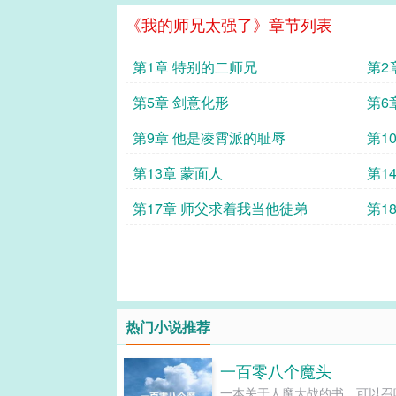
《我的师兄太强了》章节列表
第1章 特别的二师兄
第2
第5章 剑意化形
第6
第9章 他是凌霄派的耻辱
第1
扰我
第13章 蒙面人
第1
第17章 师父求着我当他徒弟
第1
吧
热门小说推荐
一百零八个魔头
一本关于人魔大战的书，可以召