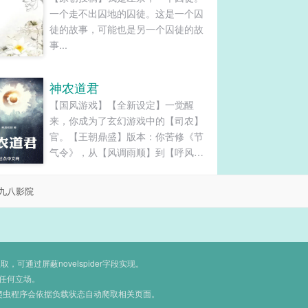
一个走不出囚地的囚徒。这是一个囚
徒的故事，可能也是另一个囚徒的故
事...
神农道君
【国风游戏】【全新设定】一觉醒
来，你成为了玄幻游戏中的【司农】
官。【王朝鼎盛】版本：你苦修《节
气令》，从【风调雨顺】到【呼风唤
雨】、从【五谷丰登】到【万物生
长】、号令四季，默默发育。你小有
九八影院
成就，随军出征、掌《四农书》，冰
封千里大河，为大军开道，《瘴气》
杀敌，《雾影》阻万军，立不世战
功，位居大司农，窃王朝命数，尽归
吾身。【灵气复苏】版本：你养育
通过屏蔽novelspider字段实现。
【山精野怪】：双生并蒂莲使你水火
任何立场。
爬虫程序会依据负载状态自动爬取相关页面。
不侵，七星剑竹一剑光寒十九州、寄