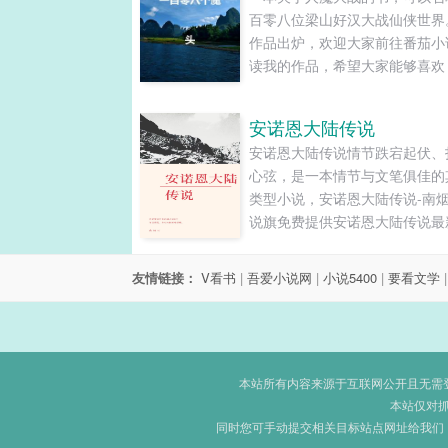
百零八位梁山好汉大战仙侠世界
作品出炉，欢迎大家前往番茄小
读我的作品，希望大家能够喜欢
们的关注是我写作的动力，我会
讲好每个故事！......
安诺恩大陆传说
安诺恩大陆传说情节跌宕起伏、
心弦，是一本情节与文笔俱佳的
类型小说，安诺恩大陆传说-南烟
说旗免费提供安诺恩大陆传说最
爽干净的文字章节在线阅读和TX
载。...
友情链接：
V看书
|
吾爱小说网
|
小说5400
|
要看文学
本站所有内容来源于互联网公开且无需登录
本站仅对
同时您可手动提交相关目标站点网址给我们