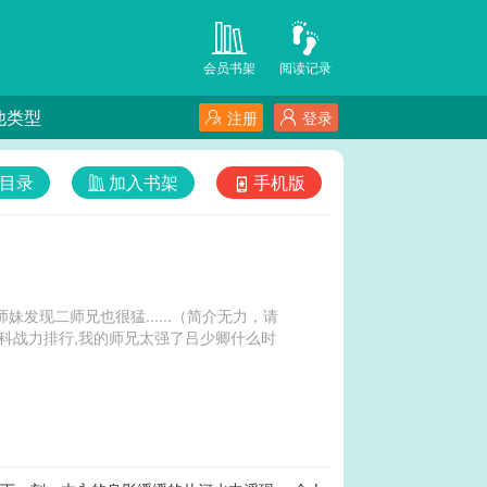
会员书架
阅读记录
他类型
注册
登录
目录
加入书架
手机版