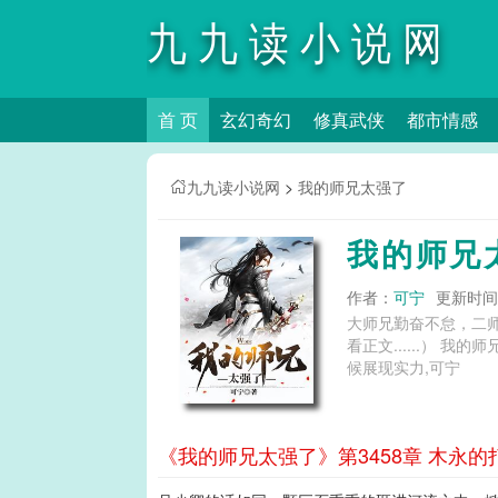
九九读小说网
首 页
玄幻奇幻
修真武侠
都市情感
九九读小说网
>
我的师兄太强了
我的师兄
作者：
可宁
更新时间：2
大师兄勤奋不怠，二师兄偷闲躲静。大师
看正文......） 我的师兄太强了吕少卿实力,我的师兄太强了修为境界划分,我的师兄太强了百度百科战力排行,我的师兄太强了吕少卿什么时
候展现实力,可宁
《我的师兄太强了》第3458章 木永的