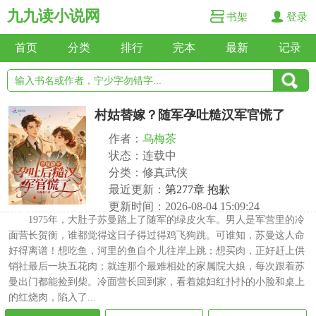
九九读小说网
书架
登录
首页
分类
排行
完本
最新
记录
村姑替嫁？随军孕吐糙汉军官慌了
作者：
乌梅茶
状态：连载中
分类：修真武侠
最近更新：
第277章 抱歉
更新时间：2026-08-04 15:09:24
1975年，大肚子苏曼踏上了随军的绿皮火车。男人是军营里的冷
面营长贺衡，谁都觉得这日子得过得鸡飞狗跳。可谁知，苏曼这人命
好得离谱！想吃鱼，河里的鱼自个儿往岸上跳；想买肉，正好赶上供
销社最后一块五花肉；就连那个最难相处的家属院大娘，每次跟着苏
曼出门都能捡到柴。冷面营长回到家，看着媳妇红扑扑的小脸和桌上
的红烧肉，陷入了...