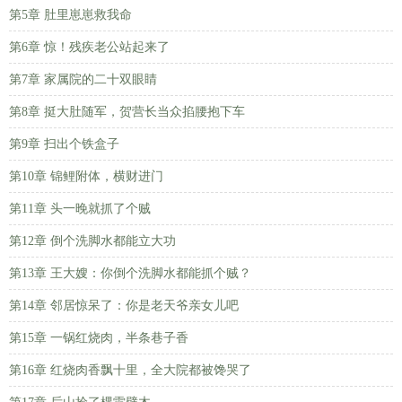
第5章 肚里崽崽救我命
第6章 惊！残疾老公站起来了
第7章 家属院的二十双眼睛
第8章 挺大肚随军，贺营长当众掐腰抱下车
第9章 扫出个铁盒子
第10章 锦鲤附体，横财进门
第11章 头一晚就抓了个贼
第12章 倒个洗脚水都能立大功
第13章 王大嫂：你倒个洗脚水都能抓个贼？
第14章 邻居惊呆了：你是老天爷亲女儿吧
第15章 一锅红烧肉，半条巷子香
第16章 红烧肉香飘十里，全大院都被馋哭了