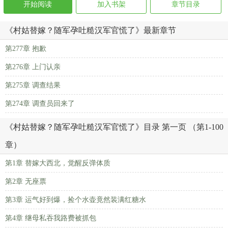
开始阅读
加入书架
章节目录
《村姑替嫁？随军孕吐糙汉军官慌了》最新章节
第277章 抱歉
第276章 上门认亲
第275章 调查结果
第274章 调查员回来了
《村姑替嫁？随军孕吐糙汉军官慌了》目录 第一页 （第1-100
章）
第1章 替嫁大西北，觉醒反弹体质
第2章 无座票
第3章 运气好到爆，捡个水壶竟然装满红糖水
第4章 继母私吞我路费被抓包