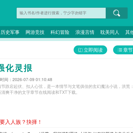
历史军事
网游竞技
科幻冒险
浪漫言情
耽美同人
其
立即阅读
章节
强化灵拫
间：2026-07-09 01:10:48
情节跌宕起伏、扣人心弦，是一本情节与文笔俱佳的玄幻魔法小说，洪荒：
清爽干净的文字章节在线阅读和TXT下载。
也要入人族？抉择！