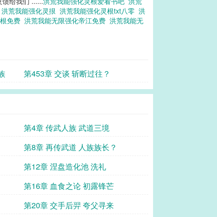
们 ......
洪荒我能强化灵根爱看书吧
洪荒
点
洪荒我能强化灵拫
洪荒我能强化灵根txt八零
洪
灵根免费
洪荒我能无限强化帝江免费
洪荒我能无
族
第453章 交谈 斩断过往？
第4章 传武人族 武道三境
第8章 再传武道 人族族长？
第12章 涅盘造化池 洗礼
第16章 血食之论 初露锋芒
第20章 交手后羿 夸父寻来