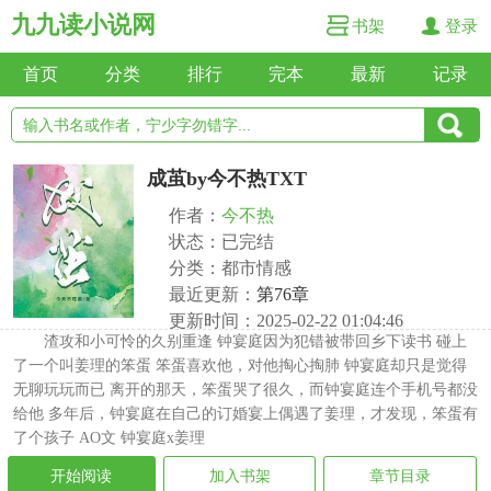
九九读小说网
书架
登录
首页
分类
排行
完本
最新
记录
成茧by今不热TXT
作者：
今不热
状态：已完结
分类：都市情感
最近更新：
第76章
更新时间：2025-02-22 01:04:46
渣攻和小可怜的久别重逢 钟宴庭因为犯错被带回乡下读书 碰上
了一个叫姜理的笨蛋 笨蛋喜欢他，对他掏心掏肺 钟宴庭却只是觉得
无聊玩玩而已 离开的那天，笨蛋哭了很久，而钟宴庭连个手机号都没
给他 多年后，钟宴庭在自己的订婚宴上偶遇了姜理，才发现，笨蛋有
了个孩子 AO文 钟宴庭x姜理
开始阅读
加入书架
章节目录