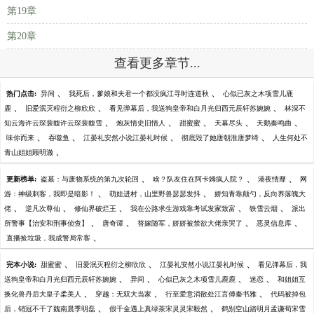
第19章
第20章
查看更多章节...
、
、
热门点击:
异间
我死后，爹娘和夫君一个都没疯江寻时连道秋
心似已灰之木项雪儿鹿
、
、
、
鹿
旧爱泯灭程衍之柳欣欣
看见弹幕后，我送狗皇帝和白月光归西元辰轩苏婉婉
林深不
、
、
、
、
、
知云海许云琛裴馥许云琛裴馥雪
炮灰情史旧情人
甜蜜蜜
天幕尽头
天鹅奏鸣曲
、
、
、
、
味你而来
吞噬鱼
江晏礼安然小说江晏礼时候
彻底毁了她唐朝淮唐梦绮
人生何处不
、
青山姐姐顾明澈
、
、
、
更新榜单:
盗墓：与废物系统的第九次轮回
啥？队友住在阿卡姆疯人院？
港夜情靡
网
、
、
游：神级刺客，我即是暗影！
萌娃进村，山里野兽瑟瑟发抖
娇知青靠颠勺，反向养落魄大
、
、
、
、
、
佬
逆凡次尊仙
修仙界破烂王
我在公路求生游戏靠考试发家致富
铁雪云烟
派出
、
、
、
、
所警事【治安和刑事侦查】
唐奇谭
替嫁随军，娇娇被禁欲大佬亲哭了
恶灵信息库
、
直播捡垃圾，我成警局常客
、
、
、
完本小说:
甜蜜蜜
旧爱泯灭程衍之柳欣欣
江晏礼安然小说江晏礼时候
看见弹幕后，我
、
、
、
、
送狗皇帝和白月光归西元辰轩苏婉婉
异间
心似已灰之木项雪儿鹿鹿
迷恋
和姐姐互
、
、
、
换化兽丹后大皇子柔美人
穿越：无双大当家
行至爱意消散处江言傅秦书雅
代码被掉包
、
、
后，销冠不干了魏南晨季明磊
假千金遇上真绿茶宋灵灵宋毅然
鹤别空山踏明月孟谦荀宋雪