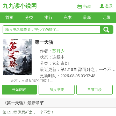
九九读小说网
书架
登录
首页
分类
排行
完本
最新
记录
第一天骄
作者：
苏月夕
状态：连载中
分类：玄幻奇幻
最近更新：
第1210章 聚而歼之，一个不留！
更新时间：2026-08-05 03:32:48
天才，只是见我的门槛！...
开始阅读
加入书架
章节目录
《第一天骄》最新章节
第1210章 聚而歼之，一个不留！