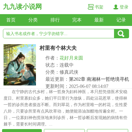
九九读小说网
书架
登录
首页
分类
排行
完本
最新
记录
村里有个林大夫
作者：
花好月未圆
状态：连载中
分类：修真武侠
最近更新：
第202章 南湘林一哲绝境寻机
更新时间：2025-06-07 08:14:07
在宁静的古代乡村，林一哲身为妇科神医，本只想凭借医术安稳
度日。村里寡妇众多，她们平日里行为放纵，四处沾花惹草，使得林
一哲的诊所患者接连不断。而刘翠花，作为村里唯一的村花，生性爱
八卦，只要诊所里有点风吹草动，她便能添油加醋地传遍全村。一
日，一位寡妇神色慌张地来到诊所，林一哲诊断后发现她的病情有些
棘手，需要长时间调理。...