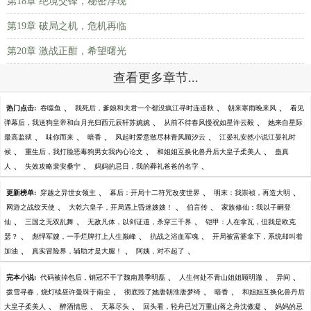
第18章 绝境交锋，秘密浮现
第19章 破局之机，危机再临
第20章 激战正酣，希望曙光
查看更多章节...
、
、
、
热门点击:
吞噬鱼
我死后，爹娘和夫君一个都没疯江寻时连道秋
朝来寒雨晚来风
看见
、
、
弹幕后，我送狗皇帝和白月光归西元辰轩苏婉婉
从前不待春风慢祝如星许云毅
她来自星际
、
、
、
、
最高监狱
味你而来
暗香
风起时爱意散尽林青风顾汐云
江晏礼安然小说江晏礼时
、
、
、
候
重生后，我打脸恶毒狗男女我内心论文
和姐姐互换化兽丹后大皇子柔美人
蛊真
、
、
、
人
失效攻略裴安桑宁
妈妈的忌日，我的葬礼爸爸的名字
、
、
、
更新榜单:
穿越之异世女领主
幕后：开局十二符咒改变世界
明末：我崇祯，再造大明
、
、
、
网游之战纹天使
大乾六皇子，开局遇上昏迷嫂嫂！
伯言传
家族修仙：我以子嗣登
、
、
、
仙
三国之无双乱舞
无敌凡体，以剑证道，杀穿三千界
铠甲：人在拿瓦，但我是欧克
、
、
、
瑟？
彪悍军嫂，一手烂牌打上人生巅峰
抗战之浴血军魂
开局被富婆拿下，系统却叫着
、
、
、
加油
真实冒险界，辅助才是大腿！
阿姨，对不起了
、
、
、
完本小说:
代码被掉包后，销冠不干了魏南晨季明磊
人生何处不青山姐姐顾明澈
异间
、
、
、
拨雪寻春，烧灯续昼许曼珠于南尘
彻底毁了她唐朝淮唐梦绮
暗香
和姐姐互换化兽丹后
、
、
、
、
大皇子柔美人
醉酒情思
天幕尽头
回头看，轻舟已过万重山蒋之舟沈傲凝
妈妈的忌