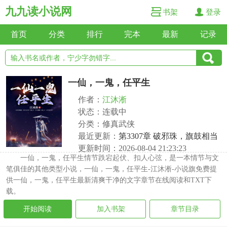
九九读小说网
书架
登录
首页
分类
排行
完本
最新
记录
一仙，一鬼，任平生
作者：
江沐淅
状态：连载中
分类：修真武侠
最近更新：
第3307章 破邪珠，旗鼓相当
更新时间：2026-08-04 21:23:23
一仙，一鬼，任平生情节跌宕起伏、扣人心弦，是一本情节与文
笔俱佳的其他类型小说，一仙，一鬼，任平生-江沐淅-小说旗免费提
供一仙，一鬼，任平生最新清爽干净的文字章节在线阅读和TXT下
载。
开始阅读
加入书架
章节目录