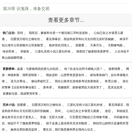
第20章 识鬼珠，准备交易
查看更多章节...
、
、
热门点击:
异间
我死后，爹娘和夫君一个都没疯江寻时连道秋
心似已灰之木项雪儿鹿
、
、
、
鹿
旧爱泯灭程衍之柳欣欣
看见弹幕后，我送狗皇帝和白月光归西元辰轩苏婉婉
林深不
、
、
、
、
、
知云海许云琛裴馥许云琛裴馥雪
炮灰情史旧情人
甜蜜蜜
天幕尽头
天鹅奏鸣曲
、
、
、
、
味你而来
吞噬鱼
江晏礼安然小说江晏礼时候
彻底毁了她唐朝淮唐梦绮
人生何处不
、
青山姐姐顾明澈
、
、
、
更新榜单:
盗墓：与废物系统的第九次轮回
啥？队友住在阿卡姆疯人院？
港夜情靡
网
、
、
游：神级刺客，我即是暗影！
萌娃进村，山里野兽瑟瑟发抖
娇知青靠颠勺，反向养落魄大
、
、
、
、
、
佬
逆凡次尊仙
修仙界破烂王
我在公路求生游戏靠考试发家致富
铁雪云烟
派出
、
、
、
、
所警事【治安和刑事侦查】
唐奇谭
替嫁随军，娇娇被禁欲大佬亲哭了
恶灵信息库
、
直播捡垃圾，我成警局常客
、
、
、
完本小说:
甜蜜蜜
旧爱泯灭程衍之柳欣欣
江晏礼安然小说江晏礼时候
看见弹幕后，我
、
、
、
、
送狗皇帝和白月光归西元辰轩苏婉婉
异间
心似已灰之木项雪儿鹿鹿
迷恋
和姐姐互
、
、
、
换化兽丹后大皇子柔美人
穿越：无双大当家
行至爱意消散处江言傅秦书雅
代码被掉包
、
、
后，销冠不干了魏南晨季明磊
假千金遇上真绿茶宋灵灵宋毅然
鹤别空山踏明月孟谦荀宋雪
、
、
、
诗
她来自星际最高监狱
重生后，我打脸恶毒狗男女我内心论文