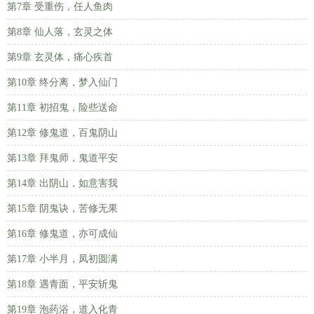
第7章 受重伤，任人鱼肉
第8章 仙人落，玄灵之体
第9章 玄灵体，痛心疾首
第10章 终分离，梦入仙门
第11章 初招鬼，险些送命
第12章 修鬼道，百鬼阴山
第13章 拜鬼师，鬼道平安
第14章 出阴山，如意害我
第15章 阴鬼诀，苦修无果
第16章 修鬼道，亦可成仙
第17章 小半月，凤初圆满
第18章 遇青面，平安斩鬼
第19章 泡药浴，道入化青