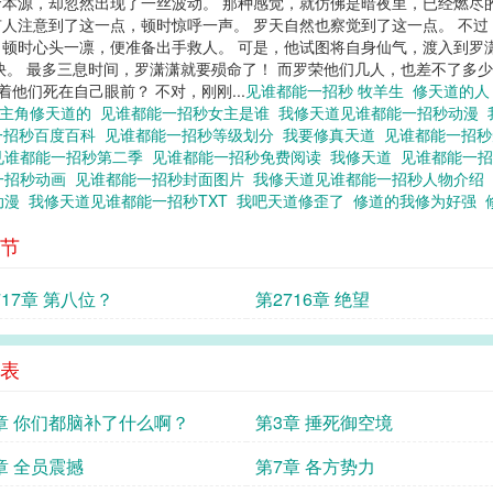
本源，却忽然出现了一丝波动。 那种感觉，就仿佛是暗夜里，已经燃尽
也有人注意到了这一点，顿时惊呼一声。 罗天自然也察觉到了这一点。 不
状，顿时心头一凛，便准备出手救人。 可是，他试图将自身仙气，渡入到罗
快。 最多三息时间，罗潇潇就要殒命了！ 而罗荣他们几人，也差不了多少
他们死在自己眼前？ 不对，刚刚...
见谁都能一招秒 牧羊生
修天道的
主角修天道的
见谁都能一招秒女主是谁
我修天道见谁都能一招秒动漫
一招秒百度百科
见谁都能一招秒等级划分
我要修真天道
见谁都能一招
见谁都能一招秒第二季
见谁都能一招秒免费阅读
我修天道
见谁都能一
一招秒动画
见谁都能一招秒封面图片
我修天道见谁都能一招秒人物介绍
动漫
我修天道见谁都能一招秒TXT
我吧天道修歪了
修道的我修为好强
节
717章 第八位？
第2716章 绝望
表
章 你们都脑补了什么啊？
第3章 捶死御空境
章 全员震撼
第7章 各方势力