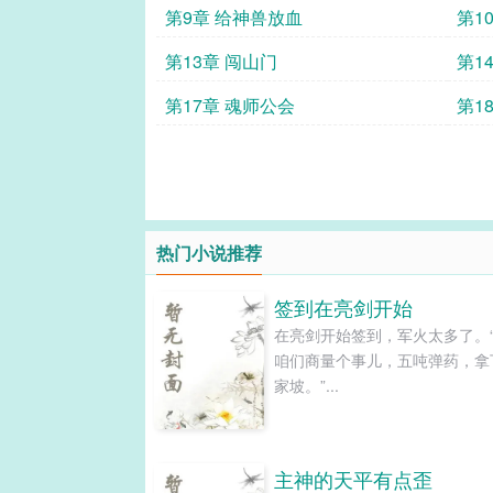
第9章 给神兽放血
第1
第13章 闯山门
第1
第17章 魂师公会
第1
热门小说推荐
签到在亮剑开始
在亮剑开始签到，军火太多了。
咱们商量个事儿，五吨弹药，拿
家坡。”...
主神的天平有点歪