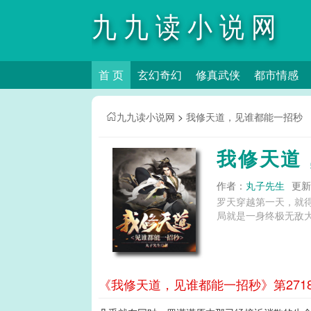
九九读小说网
首 页
玄幻奇幻
修真武侠
都市情感
九九读小说网
>
我修天道，见谁都能一招秒
我修天道
作者：
丸子先生
更新时
罗天穿越第一天，就
局就是一身终极无敌大
《我修天道，见谁都能一招秒》第271