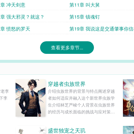
0章 冲天剑意
第11章 叫大舅
4章 强大邪灵？就这？
第15章 镇魂钉
8章 愤怒的罗天
第19章 我说这是交通肇事你
查看更多章节...
穿越者虫族世界
“老李
介绍虫族世界的背景与特点阐述穿越
下李
者如何适应并融入这个新世界虫族学
生介绍林芝严峻个人背景在虫族世界
的经历与成长面临的挑战与应对策略
张英个人特点在虫族世界的学习与生
活与其他学生的互动与合作王俊、王
盛世独宠之天玑
凯双胞胎兄弟的异同点在虫族世界的