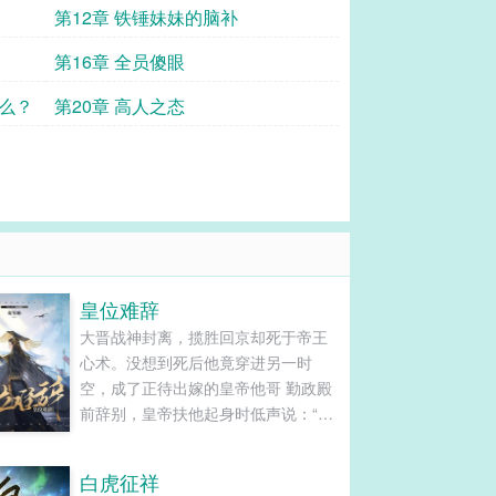
第12章 铁锤妹妹的脑补
第16章 全员傻眼
信么？
第20章 高人之态
皇位难辞
大晋战神封离，揽胜回京却死于帝王
心术。没想到死后他竟穿进另一时
空，成了正待出嫁的皇帝他哥 勤政殿
前辞别，皇帝扶他起身时低声说：“七
皇兄，记住，你不过是朕的替身，他
周昭宁心心念念的只朕一个。可惜
白虎征祥
了，他是个男人。” 这跟他同名同姓的