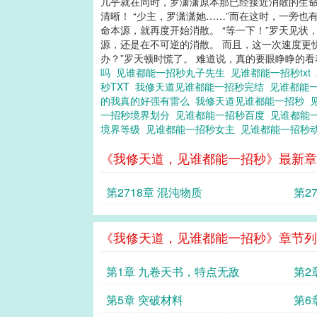
几乎就在同时，罗潇潇原本那已经接近消散的生命
清晰！ “少主，罗潇潇她……”而在这时，一旁
命本源，就再度开始消散。 “等一下！”罗天见
源，还是在不可逆的消散。 而且，这一次速度更
办？”罗天顿时慌了。 难道说，真的要眼睁睁的看着
吗
见谁都能一招秒丸子先生
见谁都能一招秒txt
秒TXT
我修天道见谁都能一招秒完结
见谁都能
的我真的好强有雷么
我修天道见谁都能一招秒
一招秒境界划分
见谁都能一招秒百度
见谁都能
境界等级
见谁都能一招秒女主
见谁都能一招秒
《我修天道，见谁都能一招秒》最新章
第2718章 混沌物质
第2
《我修天道，见谁都能一招秒》章节列
第1章 九卷天书，特点无敌
第2
第5章 突破材料
第6