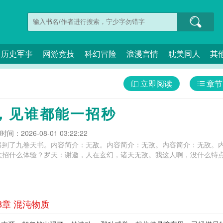
历史军事
网游竞技
科幻冒险
浪漫言情
耽美同人
其
立即阅读
章节
，见谁都能一招秒
间：2026-08-01 03:22:22
得到了九卷天书。内容简介：无敌。内容简介：无敌。内容简介：无敌。
招什么体验？罗天：谢邀，人在玄幻，诸天无敌。我这人啊，没什么特点，
8章 混沌物质