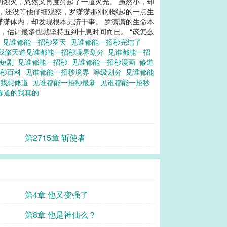
的烛火，忽然又再度亮起了一道火光。 虽然小，却
过，还没等他仔细观察，罗潇潇那刚刚燃起的一点生
潇潇体内，却发现根本无济于事。 罗潇潇的生命本
，估计最多也就坚持五到十息时间而已。 “该怎么
人
见谁都能一招秒罗天
见谁都能一招秒完结了
我修天道见谁都能一招秒境界划分
见谁都能一招
秒短剧
见谁都能一招秒
见谁都能一招秒漫画
修道
招秒百科
见谁都能一招秒境界
等级划分
见谁都能
我想修道
见谁都能一招秒最新
见谁都能一招秒
修道的我真的
第2715章 斩使者
第4章 他又变强了
第8章 他是神仙么？