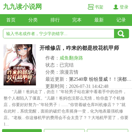
九九读小说网
书架
登录
首页
分类
排行
完本
最新
记录
开维修店，咋来的都是校花机甲师
作者：
咸鱼翻身路
状态：已完结
分类：浪漫言情
最近更新：
第2540章 纷纷显威！！演都不演了？！
更新时间：2026-07-31 14:42:48
“儿砸！爸妈走了，勿念！”年轻男子站在家中看着手中的信件，
整个人都陷入了僵直。“儿砸！爸妈也没那么无情，给你盘了个机修
店，你要好好努力~”年轻男子：......“你管着破仓库叫机修店？？”就
在此时，系统觉醒，面前的破烂仓库摇身一变，化为地表最强机修
店。“老板...你这修机甲的费用会不会太贵了？？大地机甲罢了，你要
1...