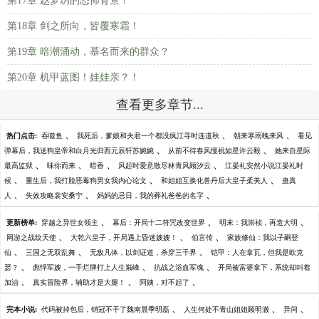
第17章 赵梦玥的恐怖背景！
第18章 剑之所向，皆覆寒霜！
第19章 暗潮涌动，慕名而来的群众？
第20章 机甲蓝图！娃娃亲？！
查看更多章节...
、
、
、
热门点击:
吞噬鱼
我死后，爹娘和夫君一个都没疯江寻时连道秋
朝来寒雨晚来风
看见
、
、
弹幕后，我送狗皇帝和白月光归西元辰轩苏婉婉
从前不待春风慢祝如星许云毅
她来自星际
、
、
、
、
最高监狱
味你而来
暗香
风起时爱意散尽林青风顾汐云
江晏礼安然小说江晏礼时
、
、
、
候
重生后，我打脸恶毒狗男女我内心论文
和姐姐互换化兽丹后大皇子柔美人
蛊真
、
、
、
人
失效攻略裴安桑宁
妈妈的忌日，我的葬礼爸爸的名字
、
、
、
更新榜单:
穿越之异世女领主
幕后：开局十二符咒改变世界
明末：我崇祯，再造大明
、
、
、
网游之战纹天使
大乾六皇子，开局遇上昏迷嫂嫂！
伯言传
家族修仙：我以子嗣登
、
、
、
仙
三国之无双乱舞
无敌凡体，以剑证道，杀穿三千界
铠甲：人在拿瓦，但我是欧克
、
、
、
瑟？
彪悍军嫂，一手烂牌打上人生巅峰
抗战之浴血军魂
开局被富婆拿下，系统却叫着
、
、
、
加油
真实冒险界，辅助才是大腿！
阿姨，对不起了
、
、
、
完本小说:
代码被掉包后，销冠不干了魏南晨季明磊
人生何处不青山姐姐顾明澈
异间