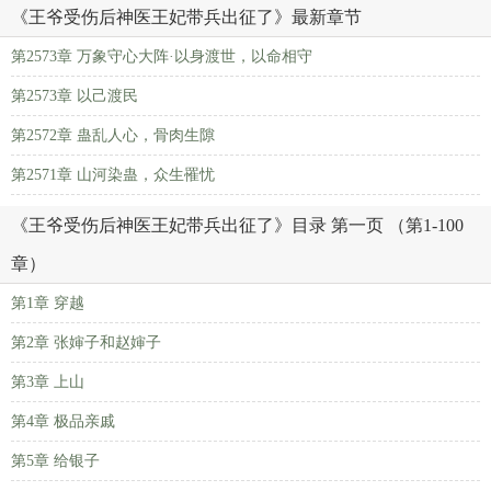
《王爷受伤后神医王妃带兵出征了》最新章节
第2573章 万象守心大阵·以身渡世，以命相守
第2573章 以己渡民
第2572章 蛊乱人心，骨肉生隙
第2571章 山河染蛊，众生罹忧
《王爷受伤后神医王妃带兵出征了》目录 第一页 （第1-100
章）
第1章 穿越
第2章 张婶子和赵婶子
第3章 上山
第4章 极品亲戚
第5章 给银子