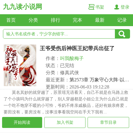
九九读小说网
书架
登录
首页
分类
排行
完本
最新
记录
王爷受伤后神医王妃带兵出征了
作者：
叫我酸梅子
状态：已完结
分类：修真武侠
最近更新：
第2573章 万象守心大阵·以身渡世，以命相守
更新时间：2026-06-03 19:12:28
莫名其妙的就穿越了，苏景瑶无语看天，自己不就是在马路上救
了个小孩吗为什么就穿越了，别人穿越都是小姐公主为什么自己就是
一个吃不饱穿不暖的小可怜，爷奶不疼亲戚极品，还好有娘亲疼爱，
要田没有，要房没有，没事没事看我空间在手天下我有...
开始阅读
加入书架
章节目录