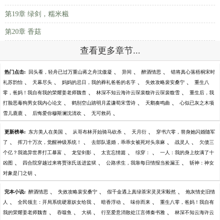
第19章 绿剑，糯米糍
第20章 香菇
查看更多章节...
、
、
、
热门点击:
回头看，轻舟已过万重山蒋之舟沈傲凝
异间
醉酒情思
错将真心落梧桐宋时
、
、
、
、
礼苏韵怡
天幕尽头
妈妈的忌日，我的葬礼爸爸的名字
失效攻略裴安桑宁
重生八
、
、
零，爸妈！我自有我的荣耀姜老师魏杳
林深不知云海许云琛裴馥许云琛裴馥雪
重生后，我
、
、
、
打脸恶毒狗男女我内心论文
鹤别空山踏明月孟谦荀宋雪诗
天鹅奏鸣曲
心似已灰之木项
、
、
、
雪儿鹿鹿
后悔爱你穆斯澜沈清欢
无可救药
、
、
、
更新榜单:
东方美人在美国
从哥布林开始骑马砍杀
天月衍
穿书六零，替身她闪婚随军
、
、
、
、
了
挥刀十万次，觉醒神级系统！
去部队退婚，乖乖女被死对头亲麻
战灵人
欠债三
、
、
、
、
个亿？我诡异世界打工暴富
龙玺剑影
太玄忘情篇
综穿：
一人：我的身上纹满了十
、
、
、
凶图
四合院穿越过来将贾张氏送进监狱
公路求生，我靠每日情报当捡漏王
斩神：神女
、
对象是门之钥
、
、
、
完本小说:
醉酒情思
失效攻略裴安桑宁
假千金遇上真绿茶宋灵灵宋毅然
炮灰情史旧情
、
、
、
、
人
全民领主：开局系统硬塞妖女给我
暗香浮动
味你而来
重生八零，爸妈！我自有
、
、
、
、
我的荣耀姜老师魏杳
吞噬鱼
大祸
行至爱意消散处江言傅秦书雅
林深不知云海许云