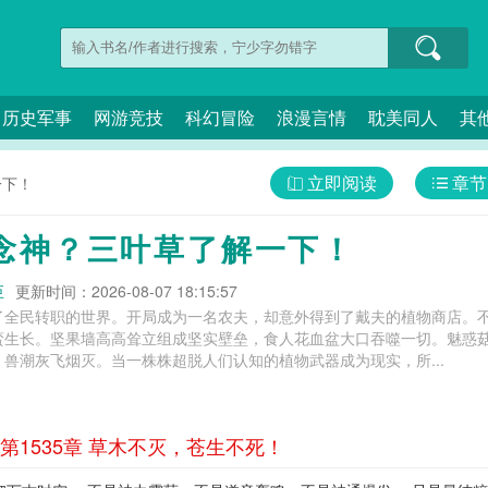
历史军事
网游竞技
科幻冒险
浪漫言情
耽美同人
其
立即阅读
章节
一下！
念神？三叶草了解一下！
巨
更新时间：2026-08-07 18:15:57
了全民转职的世界。开局成为一名农夫，却意外得到了戴夫的植物商店。
蛮生长。坚果墙高高耸立组成坚实壁垒，食人花血盆大口吞噬一切。魅惑
兽潮灰飞烟灭。当一株株超脱人们认知的植物武器成为现实，所...
1535章 草木不灭，苍生不死！