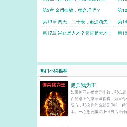
第9章 金币换钱，很合理吧？
第1
第13章 两天，二十级，遥遥领先！
第1
第17章 岂止是人才？简直是天才！
第1
淡？
热门小说推荐
佣兵我为王
如果你不在餐桌旁坐着，那么就
在餐桌上的菜单里躺着。如果你
所有，那么你的命就是你唯一的
本。一心想要赚点小钱养活弟妹
和平冒险前往战区捞金，却因为
意想不到的袭击将他卷入了战争