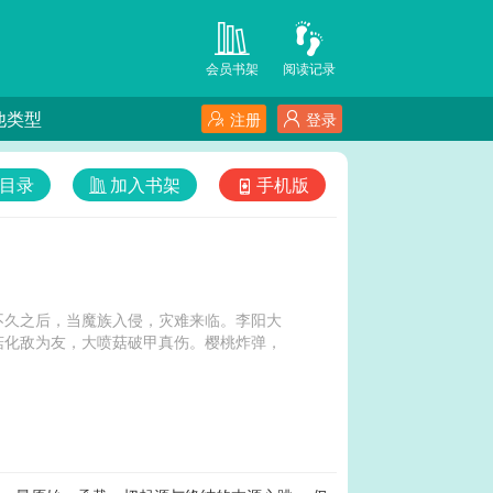
会员书架
阅读记录
他类型
注册
登录
目录
加入书架
手机版
不久之后，当魔族入侵，灾难来临。李阳大
菇化敌为友，大喷菇破甲真伤。樱桃炸弹，