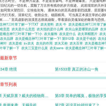
彻万古时空。 不是神力震荡、不是道音轰鸣、不是神通爆发。 只是最纯
旧纪元的一切生机，震颤了万古所有残存的岁月痕迹。 此前现世的天外
如同萤火望烈日、尘埃临沧海。 通体灰白的至高虚影剧烈战栗、层层萎
它代行天权、清算纪元、收割众生、稳固棋局。 可当真正本源主宰的心
末……” 至高虚影的淡漠意志彻底崩裂，带着源自灵魂深处的敬畏与恐惧。 
念神?三叶草了解一下!TXT
农夫资料
农夫 牛
农夫是概念神?三叶草了解
个啥意思
农夫是什么意思
农夫指的是什么啊
农夫山泉是哪里的品牌
农
是概念神?三叶草了解一下!小
农夫服饰
农夫是什么
农夫草帽图片
农
农夫品牌
农夫是概念神?三叶草了解一下! 第512章
农夫是干啥的
农夫
夫树叶
农夫是啥
s+农夫
农夫的作用
农夫又称
农夫百草
农夫是概念神
三叶草了解一下
农夫三宝是什么菜
农夫sans
农夫是概念神?三叶草了解
最新章节
534章 绝境
第1533章 真正的冰山一角
章节列表
章 天赋异禀？戴夫的植物商
第3章 简单的嘴臭，极致的享
章 兽潮来袭，天赐良机
第7章 还没开始就结束了？