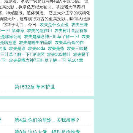
粹、最原始、承载一切起源与终结的本源心跳。 仅
至高投影，执掌亿万纪元轮回、掌控诸天供养闭
缩、神光黯淡、道体飘摇。 它是天外主宰的权柄化
跳响彻天外，这尊横行万古的至高投影，瞬间从根源
它终于明白，今日...
农夫是什么企业
农夫三味
一下! 第49章
农夫的副作用
农夫树叶食品有限
夫是哪家公司
农夫是概念神三叶草了解一下!
农夫
夫是啥意思
农夫是哪里的品牌
农夫草药膏的作
的服
农夫是谁
农夫soda
农夫是指
农夫三味是
?三叶草了解一下! 评论区
农夫335树叶
农夫是干
一下!
农夫是概念神?三叶草了解一下! 第501章
第1532章 草木护世
受
第4章 你们的前途，关我吊事？
第8章 这位大佬，绝对是枪炮专