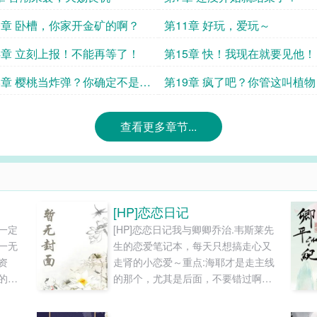
0章 卧槽，你家开金矿的啊？
第11章 好玩，爱玩～
4章 立刻上报！不能再等了！
第15章 快！我现在就要见他！
8章 樱桃当炸弹？你确定不是扯
第19章 疯了吧？你管这叫植
查看更多章节...
[HP]恋恋日记
一定
[HP]恋恋日记我与卿卿乔治.韦斯莱先
一无
生的恋爱笔记本，每天只想搞走心又
资
走肾的小恋爱～重点:海耶才是走主线
的宋
的那个，尤其是后面，不要错过啊！
一场
双视角[狮子x小獾]乔治第三人称，海
，成
耶第一人称。正经文案:乔治追妻:试试