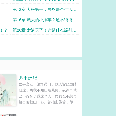
家！
第12章 大榜第一，居然是个生活类
职业！？
第16章 戴夫的小推车？这不纯纯概
念技啊！
物！？
第20章 太逆天了！这是什么级别的
火力！？
卿平洲纪
世事变迁，沧海桑田。故人皆已远踏
仙途，离我不知已经几何。或许早就
巴不得忘了我这个人，而我也不想再
踏出苦拙山一步。苦拙山虽苦，却安
宁忙碌，我也不用再总是想起前尘往
事。转眼已过百年，当初的天之骄子