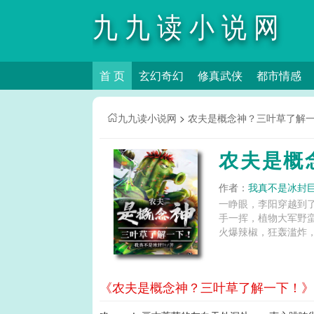
九九读小说网
首 页
玄幻奇幻
修真武侠
都市情感
九九读小说网
>
农夫是概念神？三叶草了解
农夫是概
作者：
我真不是冰封
一睁眼，李阳穿越到
手一挥，植物大军野
火爆辣椒，狂轰滥炸，
《农夫是概念神？三叶草了解一下！》第