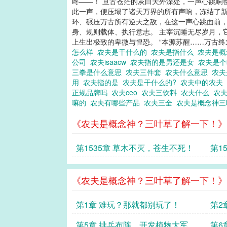
咚——！ 亘古苍茫的灰白天外深处，一声心跳响
此一声，便压塌了诸天万界的所有声响，冻结了新
环、碾压万古所有逆天之敌，在这一声心跳面前，
身、规则载体、执行意志。 主宰沉睡无尽岁月，
上生出极致的卑微与惶恐。 “本源苏醒……万古终
怎么样
农夫是干什么的
农夫是指什么
农夫是概
公司
农夫isaacw
农夫指的是男还是女
农夫是
三拳是什么意思
农夫三件套
农夫什么意思
农夫
用
农夫指的是
农夫是干什么的?
农夫中的农夫
正规品牌吗
农夫ceo
农夫三饮料
农夫什么
农
嘛的
农夫有哪些产品
农夫三全
农夫是概念神
《农夫是概念神？三叶草了解一下！》
第1535章 草木不灭，苍生不死！
第1
《农夫是概念神？三叶草了解一下！》
第1章 难玩？那就都别玩了！
第2
店！
第5章 排兵布阵，开发植物大军
第6