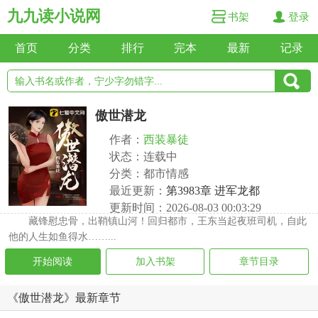
九九读小说网
书架
登录
首页
分类
排行
完本
最新
记录
傲世潜龙
作者：
西装暴徒
状态：连载中
分类：都市情感
最近更新：
第3983章 进军龙都
更新时间：2026-08-03 00:03:29
藏锋慰忠骨，出鞘镇山河！回归都市，王东当起夜班司机，自此
他的人生如鱼得水……...
开始阅读
加入书架
章节目录
《傲世潜龙》最新章节