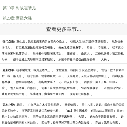
第19章 对战崔晴儿
第20章 晋级六强
查看更多章节...
、
、
热门点击:
重生后，我打脸恶毒狗男女我内心论文
锦绣人生[快穿]爱伊莎越安安
炮灰情史
、
、
、
、
、
旧情人
行至爱意消散处江言傅秦书雅
失效攻略裴安桑宁
暗香
吞噬鱼
错将真心
、
、
、
、
落梧桐宋时礼苏韵怡
后悔爱你穆斯澜沈清欢
甜蜜蜜
蛊真人
江晏礼安然小说江晏礼
、
、
、
、
时候
假千金遇上真绿茶宋灵灵宋毅然
从前不待春风慢祝如星许云毅
大祸
、
、
更新榜单:
徒手裂蛟龙，我真是练气士
末世重生：我的可升级堡垒房车
官场：救了女领导
、
、
、
后，我一路飞升
镇守仙秦：地牢吞妖六十年
天崩开局，从死囚营砍到并肩王
我和灵界
、
、
、
那些事
你的幸福物语
都断绝关系了，还让我认祖归宗
四合院：傻子开局，征服全
、
、
、
、
院
别人玩游戏，我修仙
前秦：从太学生到乱世枭雄
短篇鬼故事录
四合院转业保卫
、
、
、
处开局罢免易中海
逗比师妹，癫遍整个修仙圈
改写新还珠格格
、
、
、
完本小说:
异间
心似已灰之木项雪儿鹿鹿
醉酒情思
重生八零，爸妈！我自有我的荣耀
、
、
姜老师魏杳
行至爱意消散处江言傅秦书雅
【HL】重生黑化后，她逼总裁以死谢罪！ 作者：
、
、
、
、
易小文林知意宋宛秋
假千金遇上真绿茶宋灵灵宋毅然
大祸
她来自星际最高监狱
错
、
、
、
将真心落梧桐宋时礼苏韵怡
回头看，轻舟已过万重山蒋之舟沈傲凝
穿越：无双大当家