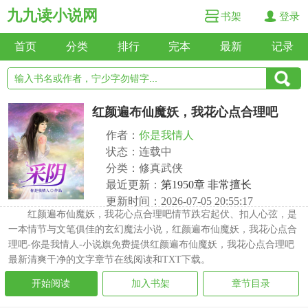
九九读小说网
书架
登录
首页
分类
排行
完本
最新
记录
红颜遍布仙魔妖，我花心点合理吧
作者：
你是我情人
状态：连载中
分类：修真武侠
最近更新：
第1950章 非常擅长
更新时间：2026-07-05 20:55:17
红颜遍布仙魔妖，我花心点合理吧情节跌宕起伏、扣人心弦，是
一本情节与文笔俱佳的玄幻魔法小说，红颜遍布仙魔妖，我花心点合
理吧-你是我情人-小说旗免费提供红颜遍布仙魔妖，我花心点合理吧
最新清爽干净的文字章节在线阅读和TXT下载。
开始阅读
加入书架
章节目录