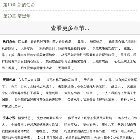
第19章 新的任命
第20章 暗黑堂
查看更多章节...
、
、
、
热门点击:
回头看，轻舟已过万重山蒋之舟沈傲凝
异间
醉酒情思
错将真心落梧桐宋时
、
、
、
、
礼苏韵怡
天幕尽头
妈妈的忌日，我的葬礼爸爸的名字
失效攻略裴安桑宁
重生八
、
、
零，爸妈！我自有我的荣耀姜老师魏杳
林深不知云海许云琛裴馥许云琛裴馥雪
重生后，我
、
、
、
打脸恶毒狗男女我内心论文
鹤别空山踏明月孟谦荀宋雪诗
天鹅奏鸣曲
心似已灰之木项
、
、
、
雪儿鹿鹿
后悔爱你穆斯澜沈清欢
无可救药
、
、
、
更新榜单:
东方美人在美国
从哥布林开始骑马砍杀
天月衍
穿书六零，替身她闪婚随军
、
、
、
、
了
挥刀十万次，觉醒神级系统！
去部队退婚，乖乖女被死对头亲麻
战灵人
欠债三
、
、
、
、
个亿？我诡异世界打工暴富
龙玺剑影
太玄忘情篇
综穿：
一人：我的身上纹满了十
、
、
、
凶图
四合院穿越过来将贾张氏送进监狱
公路求生，我靠每日情报当捡漏王
斩神：神女
、
对象是门之钥
、
、
、
完本小说:
醉酒情思
失效攻略裴安桑宁
假千金遇上真绿茶宋灵灵宋毅然
炮灰情史旧情
、
、
、
、
人
全民领主：开局系统硬塞妖女给我
暗香浮动
味你而来
重生八零，爸妈！我自有
、
、
、
、
我的荣耀姜老师魏杳
吞噬鱼
大祸
行至爱意消散处江言傅秦书雅
林深不知云海许云
、
、
琛裴馥许云琛裴馥雪
【HL】重生黑化后，她逼总裁以死谢罪！ 作者：易小文林知意宋宛秋