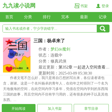
九九读小说网
书架
登录
首页
分类
排行
完本
最新
记录
三国：杨卓来了
作者：
梦幻de魔剑
状态：连载中
分类：修真武侠
最近更新：
第352章 一起进入空间查看变化
更新时间：2025-03-09 05:38:30
作者文笔不怎么好，我只是将自己想的写出来，各位读者请包
含，谢谢。这是一个名叫杨卓的青年人，在幼年之时得到了一个名为
天地傲海的空间，在此空间内学习多年，凭借在空间内学到的东西闯
三国的故事，而且空间内不但有学习用的，还有很多的种子以及其他
东西。...
开始阅读
加入书架
章节目录