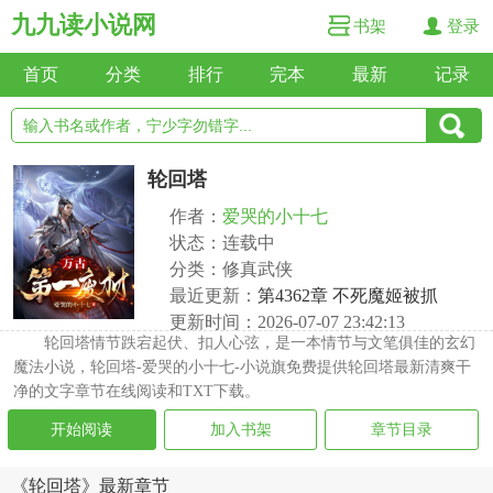
九九读小说网
书架
登录
首页
分类
排行
完本
最新
记录
轮回塔
作者：
爱哭的小十七
状态：连载中
分类：修真武侠
最近更新：
第4362章 不死魔姬被抓
更新时间：2026-07-07 23:42:13
轮回塔情节跌宕起伏、扣人心弦，是一本情节与文笔俱佳的玄幻
魔法小说，轮回塔-爱哭的小十七-小说旗免费提供轮回塔最新清爽干
净的文字章节在线阅读和TXT下载。
开始阅读
加入书架
章节目录
《轮回塔》最新章节