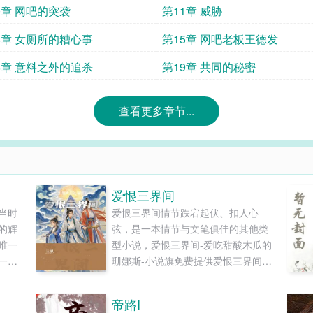
0章 网吧的突袭
第11章 威胁
4章 女厕所的糟心事
第15章 网吧老板王德发
8章 意料之外的追杀
第19章 共同的秘密
查看更多章节...
爱恨三界间
当时
爱恨三界间情节跌宕起伏、扣人心
的辉
弦，是一本情节与文笔俱佳的其他类
唯一
型小说，爱恨三界间-爱吃甜酸木瓜的
一方
珊娜斯-小说旗免费提供爱恨三界间最
否将
新清爽干净的文字章节在线阅读和
开？
TXT下载。...
帝路I
从中