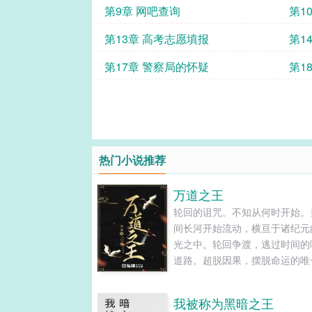
第9章 网吧查询
第1
第13章 高考志愿填报
第1
第17章 警察局的怀疑
第1
热门小说推荐
万道之王
轮回的诅咒。不知从何时开始。
间长河开始流动，横亘于诸纪元
光之中。轮回争渡，逃过时间的
道路。超脱因果，摆脱命运的唯
法。从纳鏻走出的小小少年，能
缠绕在两族间无限的战争命运斩
我被称为黑暗之王
河的那边，是朋友，还是敌人？