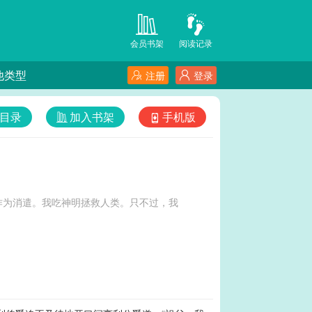
会员书架
阅读记录
他类型
注册
登录
目录
加入书架
手机版
作为消遣。我吃神明拯救人类。只不过，我