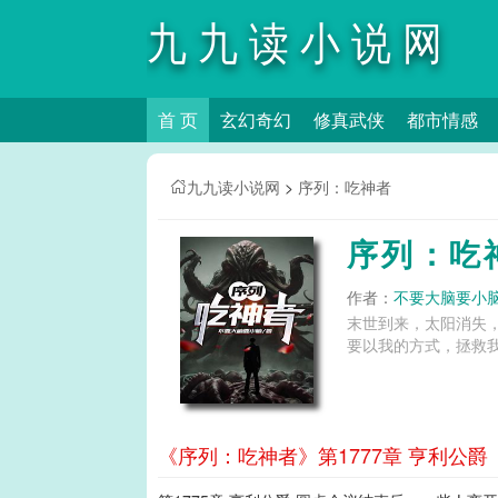
九九读小说网
首 页
玄幻奇幻
修真武侠
都市情感
九九读小说网
>
序列：吃神者
序列：吃
作者：
不要大脑要小
末世到来，太阳消失
要以我的方式，拯救我
《序列：吃神者》第1777章 亨利公爵