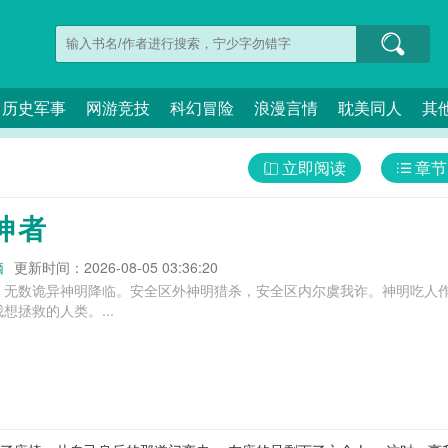
历史军事
网游竞技
科幻冒险
浪漫言情
耽美同人
其
立即阅读
章节
神者
脑
更新时间：2026-08-05 03:36:20
，无数诡异神明降临。安全区外神明猎杀，安全区内尔虞我诈。神明吃人
想拯救的人类。...