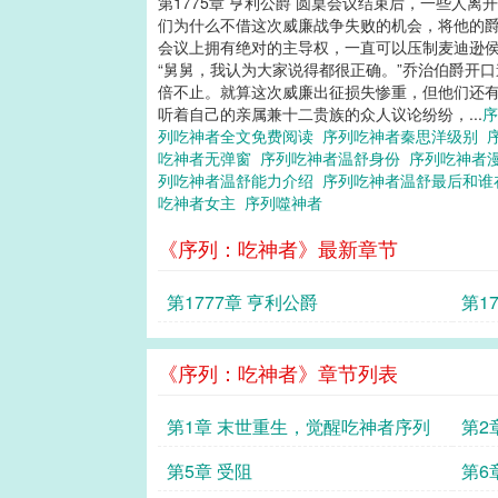
第1775章 亨利公爵 圆桌会议结束后，一些人
们为什么不借这次威廉战争失败的机会，将他的爵
会议上拥有绝对的主导权，一直可以压制麦迪逊侯
“舅舅，我认为大家说得都很正确。”乔治伯爵开
倍不止。就算这次威廉出征损失惨重，但他们还有
听着自己的亲属兼十二贵族的众人议论纷纷，...
列吃神者全文免费阅读
序列吃神者秦思洋级别
吃神者无弹窗
序列吃神者温舒身份
序列吃神者
列吃神者温舒能力介绍
序列吃神者温舒最后和
吃神者女主
序列噬神者
《序列：吃神者》最新章节
第1777章 亨利公爵
第1
《序列：吃神者》章节列表
第1章 末世重生，觉醒吃神者序列
第2
第5章 受阻
第6