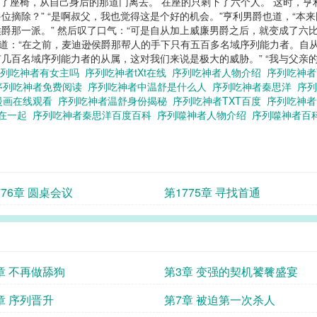
离开了座椅，从自己身后的那道门离去。 在座的只剩下了六个人。 这时，
位摘除？” “是啊叔父，我也觉得这是个好的机会。”亨利男爵也道，“本
爵那一派。” 然后叹了口气：“可是自从加上威廉男爵之后，就变成了六
口道：“在之前，麦迪逊侯爵那帮人的手下只有五百多名域序列能力者。自
几百名域序列能力者的从属，这对我们来说是极大的威胁。” “我与父亲
序列吃神者有女主吗
序列吃神者tXt在线
序列吃神者人物介绍
序列吃神
序列吃神者免费阅读
序列吃神者中温舒是什么人
序列吃神者秦思洋
序列
漫画在线观看
序列吃神者温舒身份揭秘
序列吃神者TXT百度
序列吃神
谁在一起
序列吃神者秦思洋百度百科
序列噬神者人物介绍
序列噬神者百
776章 圆桌会议
第1775章 寻找首通
章 不再做舔狗
第3章 变强的契机饕餮盛宴
章 序列晋升
第7章 被迫第一次杀人