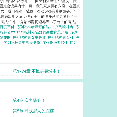
亨利伯爵迫不及待地开口问亨利公爵道：“祖父，我
来圆桌会议共有十一席，我们家族拥有六席，在圆桌
比六，我们在第一域做什么决定都会受到阻碍。”
从威廉出现之后，他们手下的域序列能力者翻了一
的看法相同。”乔治男爵简短地表示了自己的看法。
者百度百科
序列吃神者温舒的能力
序列吃神者
序
吃神者txt
序列吃神者温舒的身世背景介绍
序列
者笔趣阁
序列吃神者女主是谁
序列吃神者百科
序
科
序列吃神者奥洛夫身份
序列吃神者TXT
序列
第1774章 不愧是秦域主！
第4章 实力提升！
第8章 寻找那人的踪迹