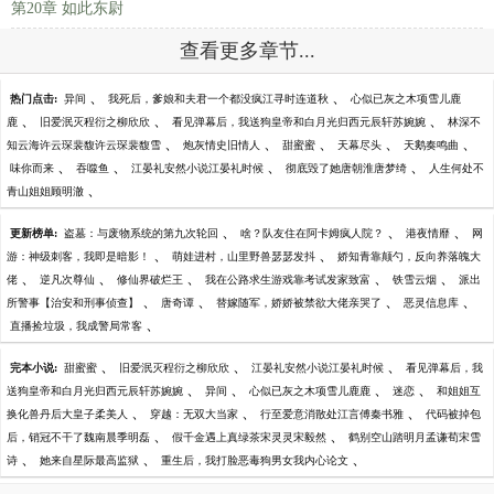
第20章 如此东尉
查看更多章节...
、
、
热门点击:
异间
我死后，爹娘和夫君一个都没疯江寻时连道秋
心似已灰之木项雪儿鹿
、
、
、
鹿
旧爱泯灭程衍之柳欣欣
看见弹幕后，我送狗皇帝和白月光归西元辰轩苏婉婉
林深不
、
、
、
、
、
知云海许云琛裴馥许云琛裴馥雪
炮灰情史旧情人
甜蜜蜜
天幕尽头
天鹅奏鸣曲
、
、
、
、
味你而来
吞噬鱼
江晏礼安然小说江晏礼时候
彻底毁了她唐朝淮唐梦绮
人生何处不
、
青山姐姐顾明澈
、
、
、
更新榜单:
盗墓：与废物系统的第九次轮回
啥？队友住在阿卡姆疯人院？
港夜情靡
网
、
、
游：神级刺客，我即是暗影！
萌娃进村，山里野兽瑟瑟发抖
娇知青靠颠勺，反向养落魄大
、
、
、
、
、
佬
逆凡次尊仙
修仙界破烂王
我在公路求生游戏靠考试发家致富
铁雪云烟
派出
、
、
、
、
所警事【治安和刑事侦查】
唐奇谭
替嫁随军，娇娇被禁欲大佬亲哭了
恶灵信息库
、
直播捡垃圾，我成警局常客
、
、
、
完本小说:
甜蜜蜜
旧爱泯灭程衍之柳欣欣
江晏礼安然小说江晏礼时候
看见弹幕后，我
、
、
、
、
送狗皇帝和白月光归西元辰轩苏婉婉
异间
心似已灰之木项雪儿鹿鹿
迷恋
和姐姐互
、
、
、
换化兽丹后大皇子柔美人
穿越：无双大当家
行至爱意消散处江言傅秦书雅
代码被掉包
、
、
后，销冠不干了魏南晨季明磊
假千金遇上真绿茶宋灵灵宋毅然
鹤别空山踏明月孟谦荀宋雪
、
、
、
诗
她来自星际最高监狱
重生后，我打脸恶毒狗男女我内心论文