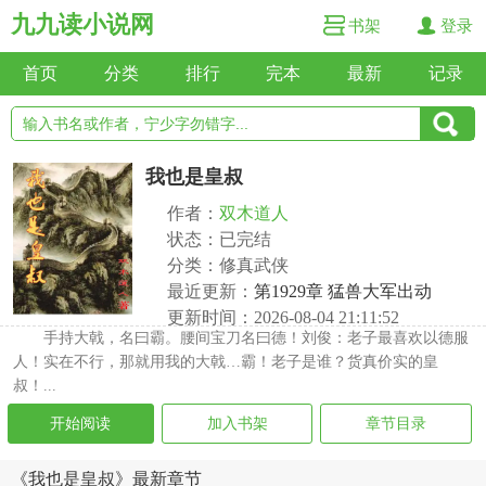
九九读小说网
书架
登录
首页
分类
排行
完本
最新
记录
我也是皇叔
作者：
双木道人
状态：已完结
分类：修真武侠
最近更新：
第1929章 猛兽大军出动
更新时间：2026-08-04 21:11:52
手持大戟，名曰霸。腰间宝刀名曰德！刘俊：老子最喜欢以德服
人！实在不行，那就用我的大戟…霸！老子是谁？货真价实的皇
叔！...
开始阅读
加入书架
章节目录
《我也是皇叔》最新章节