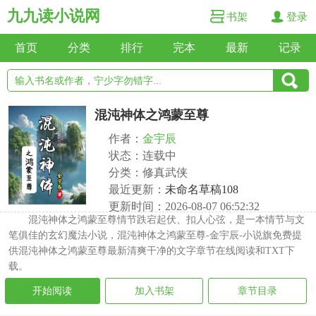
九九读小说网
书架
登录
首页
分类
排行
完本
最新
记录
混沌神体之鸿蒙至尊
作者：
金宇辰
状态：连载中
分类：修真武侠
最近更新：
未命名草稿108
更新时间：2026-08-07 06:52:32
混沌神体之鸿蒙至尊情节跌宕起伏、扣人心弦，是一本情节与文
笔俱佳的玄幻魔法小说，混沌神体之鸿蒙至尊-金宇辰-小说旗免费提
供混沌神体之鸿蒙至尊最新清爽干净的文字章节在线阅读和TXT下
载。
开始阅读
加入书架
章节目录