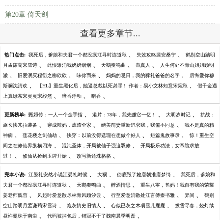
第20章 倚天剑
查看更多章节...
、
、
热门点击:
我死后，爹娘和夫君一个都没疯江寻时连道秋
失效攻略裴安桑宁
鹤别空山踏明
、
、
、
、
月孟谦荀宋雪诗
此恨难消我奶奶烟烟
天鹅奏鸣曲
蛊真人
人生何处不青山姐姐顾明
、
、
、
、
澈
旧爱泯灭程衍之柳欣欣
味你而来
妈妈的忌日，我的葬礼爸爸的名字
后悔爱你穆
、
、
斯澜沈清欢
【HL】重生黑化后，她逼总裁以死谢罪！ 作者：易小文林知意宋宛秋
假千金遇
、
、
、
上真绿茶宋灵灵宋毅然
暗香浮动
暗香
、
、
、
更新榜单:
甄嬛传：一人一个金手指
港片：78年，我先赚它一亿！
大明岁时记
抗战：
、
、
、
旅长快来拉装备
穿成辣妈，虐渣全家
绝美前妻重新追求我，我偏不同意
我不是真的精
、
、
、
、
神病
莲花楼之剑仙劫
快穿：以前没得选现在想做个好人
短篇鬼故事录
惊！重生空
、
、
间之在修仙界纵横四海
混沌圣体，开局被仙子强迫双修
开局极乐功法，女帝跪求放
、
、
、
过！
修仙从捡到玉牌开始
改写新还珠格格
、
、
、
完本小说:
江晏礼安然小说江晏礼时候
大祸
彻底毁了她唐朝淮唐梦绮
我死后，爹娘和
、
、
、
夫君一个都没疯江寻时连道秋
天鹅奏鸣曲
醉酒情思
重生八零，爸妈！我自有我的荣耀
、
、
、
、
姜老师魏杳
风起时爱意散尽林青风顾汐云
行至爱意消散处江言傅秦书雅
异间
鹤别
、
、
、
空山踏明月孟谦荀宋雪诗
炮灰情史旧情人
心似已灰之木项雪儿鹿鹿
拨雪寻春，烧灯续
、
、
昼许曼珠于南尘
代码被掉包后，销冠不干了魏南晨季明磊