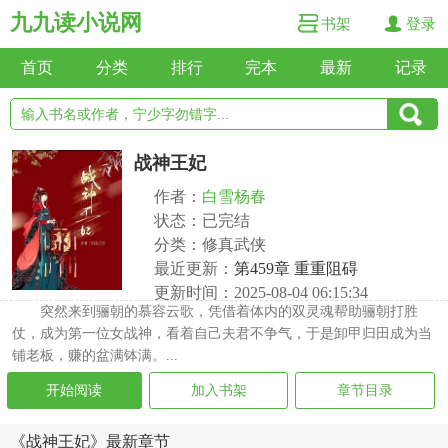
九九读小说网
书架
登录
首页
分类
排行
完本
最新
记录
战神王妃
作者：
白雪杨春
状态：已完结
分类：修真武侠
最近更新：
第459章 重重阻碍
更新时间：2025-08-04 06:15:34
突然来到骊朝的慕容云歌，凭借着体内的双灵魂帮助骊朝打胜
仗，成为第一位女战神，看着自己夫君不争气，于是卸甲归田成为当
铺老板，赚的盆满钵满。...
开始阅读
加入书架
章节目录
《战神王妃》最新章节