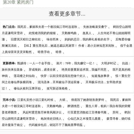
第20章 紧闭房门
查看更多章节...
、
、
热门点击:
我死后，爹娘和夫君一个都没疯江寻时连道秋
失效攻略裴安桑宁
鹤别空山踏明
、
、
、
、
月孟谦荀宋雪诗
此恨难消我奶奶烟烟
天鹅奏鸣曲
蛊真人
人生何处不青山姐姐顾明
、
、
、
、
澈
旧爱泯灭程衍之柳欣欣
味你而来
妈妈的忌日，我的葬礼爸爸的名字
后悔爱你穆
、
、
斯澜沈清欢
【HL】重生黑化后，她逼总裁以死谢罪！ 作者：易小文林知意宋宛秋
假千金遇
、
、
、
上真绿茶宋灵灵宋毅然
暗香浮动
暗香
、
、
、
更新榜单:
甄嬛传：一人一个金手指
港片：78年，我先赚它一亿！
大明岁时记
抗战：
、
、
、
旅长快来拉装备
穿成辣妈，虐渣全家
绝美前妻重新追求我，我偏不同意
我不是真的精
、
、
、
、
神病
莲花楼之剑仙劫
快穿：以前没得选现在想做个好人
短篇鬼故事录
惊！重生空
、
、
间之在修仙界纵横四海
混沌圣体，开局被仙子强迫双修
开局极乐功法，女帝跪求放
、
、
、
过！
修仙从捡到玉牌开始
改写新还珠格格
、
、
、
完本小说:
江晏礼安然小说江晏礼时候
大祸
彻底毁了她唐朝淮唐梦绮
我死后，爹娘和
、
、
、
夫君一个都没疯江寻时连道秋
天鹅奏鸣曲
醉酒情思
重生八零，爸妈！我自有我的荣耀
、
、
、
、
姜老师魏杳
风起时爱意散尽林青风顾汐云
行至爱意消散处江言傅秦书雅
异间
鹤别
、
、
、
空山踏明月孟谦荀宋雪诗
炮灰情史旧情人
心似已灰之木项雪儿鹿鹿
拨雪寻春，烧灯续
、
、
昼许曼珠于南尘
代码被掉包后，销冠不干了魏南晨季明磊