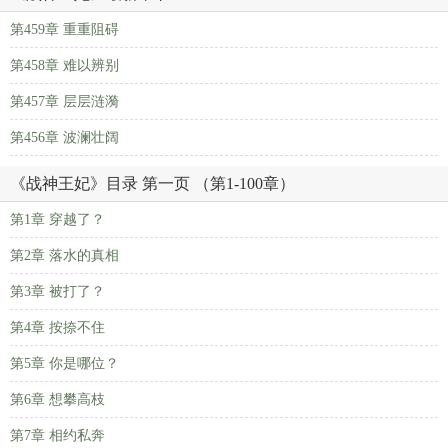
第459章 重重阻碍
第458章 难以辨别
第457章 层层涟漪
第456章 波澜壮阔
《战神王妃》目录 第一页 （第1-100章）
第1章 穿越了？
第2章 落水的真相
第3章 被打了？
第4章 按捺不住
第5章 你是哪位？
第6章 想攀高枝
第7章 相约私奔