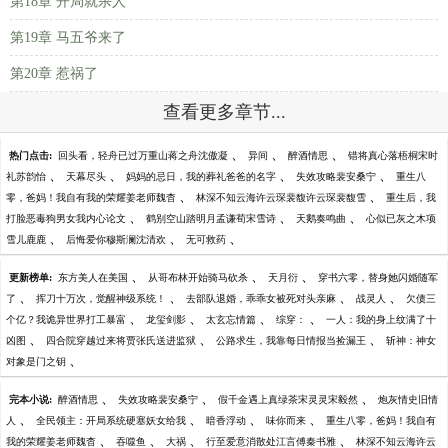
第18章 开局就杀人
第19章 马五爷来了
第20章 惹祸了
查看更多章节...
、
、
、
热门点击:
回头看，轻舟已过万重山蒋之舟沈傲凝
异间
醉酒情思
错将真心落梧桐宋时
、
、
、
、
礼苏韵怡
天幕尽头
妈妈的忌日，我的葬礼爸爸的名字
失效攻略裴安桑宁
重生八
、
、
零，爸妈！我自有我的荣耀姜老师魏杳
林深不知云海许云琛裴馥许云琛裴馥雪
重生后，我
、
、
、
打脸恶毒狗男女我内心论文
鹤别空山踏明月孟谦荀宋雪诗
天鹅奏鸣曲
心似已灰之木项
、
、
、
雪儿鹿鹿
后悔爱你穆斯澜沈清欢
无可救药
、
、
、
更新榜单:
东方美人在美国
从哥布林开始骑马砍杀
天月衍
穿书六零，替身她闪婚随军
、
、
、
、
了
挥刀十万次，觉醒神级系统！
去部队退婚，乖乖女被死对头亲麻
战灵人
欠债三
、
、
、
、
个亿？我诡异世界打工暴富
龙玺剑影
太玄忘情篇
综穿：
一人：我的身上纹满了十
、
、
、
凶图
四合院穿越过来将贾张氏送进监狱
公路求生，我靠每日情报当捡漏王
斩神：神女
、
对象是门之钥
、
、
、
完本小说:
醉酒情思
失效攻略裴安桑宁
假千金遇上真绿茶宋灵灵宋毅然
炮灰情史旧情
、
、
、
、
人
全民领主：开局系统硬塞妖女给我
暗香浮动
味你而来
重生八零，爸妈！我自有
、
、
、
、
我的荣耀姜老师魏杳
吞噬鱼
大祸
行至爱意消散处江言傅秦书雅
林深不知云海许云