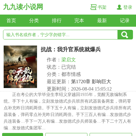
九九读小说网
书架
登录
首页
分类
排行
完本
最新
记录
抗战：我升官系统就爆兵
作者：
梁启文
状态：已完结
分类：都市情感
最近更新：
第1720章 影响巨大
更新时间：2026-08-04 15:05:12
正在考公的大学毕业生李绍义穿越回1935年，觉醒无敌编制系
统。手下十人有编，立刻发放德式步兵班所有武器装备两套，弹药零
点补充昨日消耗两倍。手下五十人有编，立刻发放德式步兵排所有武
器装备，弹药零点补充昨日消耗两倍。手下三百人有编…发放德式步
兵连装备…手下一万人有编…发放德式步兵师装备…手下二十万人有
编…发放德式集团军...