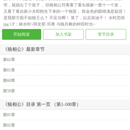
劳，就搞出了个崽子， 但狼相公符离看了看头狼家一窝十一个崽，
又看了看自家小夫郎刚生下来的一个独苗， 暗金色的眼睛满是疑惑！
是我那方面不如狼王么？ 不应当啊！ 算了，以后加油干！ 水时恐惧
jpg CP：林水时×阿史那·符离 与狼共舞的种田时光~
开始阅读
加入书架
章节目录
《狼相公》最新章节
第62章
第61章
第60章
第59章
《狼相公》目录 第一页 （第1-100章）
第01章
第02章