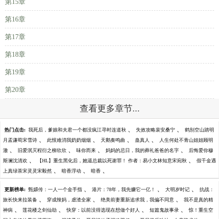
第15章
第16章
第17章
第18章
第19章
第20章
查看更多章节...
、
、
热门点击:
我死后，爹娘和夫君一个都没疯江寻时连道秋
失效攻略裴安桑宁
鹤别空山踏明
、
、
、
、
月孟谦荀宋雪诗
此恨难消我奶奶烟烟
天鹅奏鸣曲
蛊真人
人生何处不青山姐姐顾明
、
、
、
、
澈
旧爱泯灭程衍之柳欣欣
味你而来
妈妈的忌日，我的葬礼爸爸的名字
后悔爱你穆
、
、
斯澜沈清欢
【HL】重生黑化后，她逼总裁以死谢罪！ 作者：易小文林知意宋宛秋
假千金遇
、
、
、
上真绿茶宋灵灵宋毅然
暗香浮动
暗香
、
、
、
更新榜单:
甄嬛传：一人一个金手指
港片：78年，我先赚它一亿！
大明岁时记
抗战：
、
、
、
旅长快来拉装备
穿成辣妈，虐渣全家
绝美前妻重新追求我，我偏不同意
我不是真的精
、
、
、
、
神病
莲花楼之剑仙劫
快穿：以前没得选现在想做个好人
短篇鬼故事录
惊！重生空