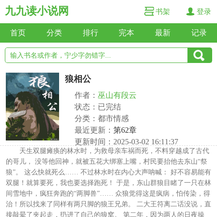
九九读小说网
书架
登录
首页
分类
排行
完本
最新
记录
狼相公
作者：
巫山有段云
状态：已完结
分类：都市情感
最近更新：
第62章
更新时间：2025-03-02 16:11:37
天生双腿瘫痪的林水时，为救母亲车祸而死，不料穿越成了古代
的哥儿， 没等他回神，就被五花大绑塞上嘴，村民要抬他去东山“祭
狼”。 这么快就死么…… 不过林水时在内心大声呐喊： 好不容易能有
双腿！就算要死，我也要选择跑死！ 于是，东山群狼目睹了一只在林
间雪地中，疯狂奔跑的“两脚兽”…… 众狼觉得这是疯病，怕传染，得
治！所以找来了同样有两只脚的狼王兄弟。 二大王符离二话没说，直
接敲晕了夹起走，扔进了自己的狼窝。 第二年，因为两人的日夜操