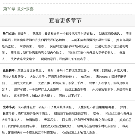
第20章 意外惊喜
查看更多章节...
、
、
、
热门点击:
吞噬鱼
我死后，爹娘和夫君一个都没疯江寻时连道秋
朝来寒雨晚来风
看见
、
、
弹幕后，我送狗皇帝和白月光归西元辰轩苏婉婉
从前不待春风慢祝如星许云毅
她来自星际
、
、
、
、
最高监狱
味你而来
暗香
风起时爱意散尽林青风顾汐云
江晏礼安然小说江晏礼时
、
、
、
候
重生后，我打脸恶毒狗男女我内心论文
和姐姐互换化兽丹后大皇子柔美人
蛊真
、
、
、
人
失效攻略裴安桑宁
妈妈的忌日，我的葬礼爸爸的名字
、
、
、
更新榜单:
穿越之异世女领主
幕后：开局十二符咒改变世界
明末：我崇祯，再造大明
、
、
、
网游之战纹天使
大乾六皇子，开局遇上昏迷嫂嫂！
伯言传
家族修仙：我以子嗣登
、
、
、
仙
三国之无双乱舞
无敌凡体，以剑证道，杀穿三千界
铠甲：人在拿瓦，但我是欧克
、
、
、
瑟？
彪悍军嫂，一手烂牌打上人生巅峰
抗战之浴血军魂
开局被富婆拿下，系统却叫着
、
、
、
加油
真实冒险界，辅助才是大腿！
阿姨，对不起了
、
、
、
完本小说:
代码被掉包后，销冠不干了魏南晨季明磊
人生何处不青山姐姐顾明澈
异间
、
、
、
拨雪寻春，烧灯续昼许曼珠于南尘
彻底毁了她唐朝淮唐梦绮
暗香
和姐姐互换化兽丹后
、
、
、
、
大皇子柔美人
醉酒情思
天幕尽头
回头看，轻舟已过万重山蒋之舟沈傲凝
妈妈的忌
、
、
、
日，我的葬礼爸爸的名字
旧爱泯灭程衍之柳欣欣
错将真心落梧桐宋时礼苏韵怡
我死
、
、
后，爹娘和夫君一个都没疯江寻时连道秋
心似已灰之木项雪儿鹿鹿