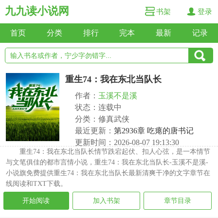
九九读小说网
书架
登录
首页
分类
排行
完本
最新
记录
重生74：我在东北当队长
作者：
玉溪不是溪
状态：连载中
分类：修真武侠
最近更新：
第2936章 吃瘪的唐书记
更新时间：2026-08-07 19:13:30
重生74：我在东北当队长情节跌宕起伏、扣人心弦，是一本情节
与文笔俱佳的都市言情小说，重生74：我在东北当队长-玉溪不是溪-
小说旗免费提供重生74：我在东北当队长最新清爽干净的文字章节在
线阅读和TXT下载。
开始阅读
加入书架
章节目录