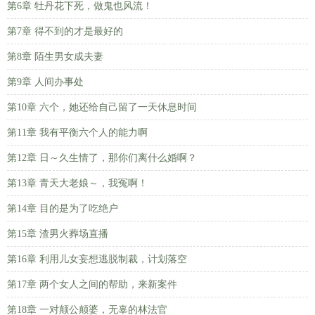
第6章 牡丹花下死，做鬼也风流！
第7章 得不到的才是最好的
第8章 陌生男女成夫妻
第9章 人间办事处
第10章 六个，她还给自己留了一天休息时间
第11章 我有平衡六个人的能力啊
第12章 日～久生情了，那你们离什么婚啊？
第13章 青天大老娘～，我冤啊！
第14章 目的是为了吃绝户
第15章 渣男火葬场直播
第16章 利用儿女妄想逃脱制裁，计划落空
第17章 两个女人之间的帮助，来新案件
第18章 一对颠公颠婆，无辜的林法官