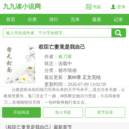
九九读小说网
书架
登录
首页
分类
排行
完本
最新
记录
权臣亡妻竟是我自己
作者：
春刀寒
状态：连载中
分类：都市情感
最近更新：
第89章 正文完结
更新时间：2026-07-09 13:02:59
云楼是暗杀组织细刃培养出来的天字号杀手;;;;某次任务失败，云
楼身受重伤，鬼门关走了一趟，神医断定她功力受损，今后再难拿
刀;;;;首领惋惜但无情，一包碎银将她打发出去...
开始阅读
加入书架
章节目录
《权臣亡妻竟是我自己》最新章节