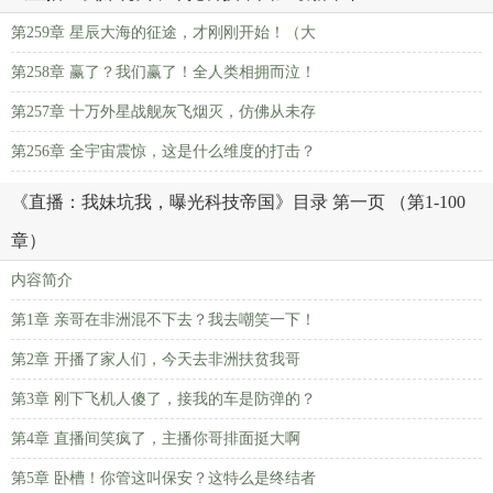
第259章 星辰大海的征途，才刚刚开始！（大
第258章 赢了？我们赢了！全人类相拥而泣！
第257章 十万外星战舰灰飞烟灭，仿佛从未存
第256章 全宇宙震惊，这是什么维度的打击？
《直播：我妹坑我，曝光科技帝国》目录 第一页 （第1-100
章）
内容简介
第1章 亲哥在非洲混不下去？我去嘲笑一下！
第2章 开播了家人们，今天去非洲扶贫我哥
第3章 刚下飞机人傻了，接我的车是防弹的？
第4章 直播间笑疯了，主播你哥排面挺大啊
第5章 卧槽！你管这叫保安？这特么是终结者