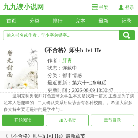
九九读小说网
书架
登录
首页
分类
排行
完本
最新
记录
《不合格》师生h 1v1 He
作者：
胖青
状态：连载中
分类：都市情感
最近更新：
第六十七章电话
更新时间：2026-08-09 18:30:47
温润克制男老师好色直球女学生本文是我第一篇文 主要是为了满
足本人恶趣味的...二人确认关系后应该会有各种校园。。希望大家多
多支持主要还是讲的是学生与...
开始阅读
加入书架
章节目录
《《不合格》师生h 1v1 He》最新章节