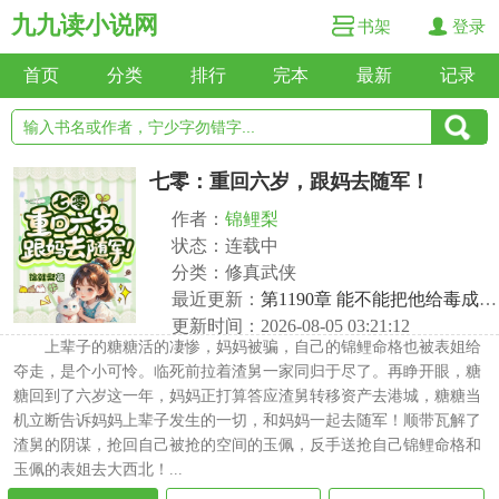
九九读小说网
书架
登录
首页
分类
排行
完本
最新
记录
七零：重回六岁，跟妈去随军！
作者：
锦鲤梨
状态：连载中
分类：修真武侠
最近更新：
第1190章 能不能把他给毒成哑巴
更新时间：2026-08-05 03:21:12
上辈子的糖糖活的凄惨，妈妈被骗，自己的锦鲤命格也被表姐给
夺走，是个小可怜。临死前拉着渣舅一家同归于尽了。再睁开眼，糖
糖回到了六岁这一年，妈妈正打算答应渣舅转移资产去港城，糖糖当
机立断告诉妈妈上辈子发生的一切，和妈妈一起去随军！顺带瓦解了
渣舅的阴谋，抢回自己被抢的空间的玉佩，反手送抢自己锦鲤命格和
玉佩的表姐去大西北！...