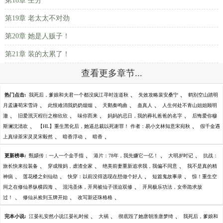
第18章 生分
第19章 老太太不对劲
第20章 她是人贩子！
第21章 装的太累了！
查看更多章节...
、
、
热门点击:
我死后，爹娘和夫君一个都没疯江寻时连道秋
失效攻略裴安桑宁
鹤别空山踏明
、
、
、
、
月孟谦荀宋雪诗
此恨难消我奶奶烟烟
天鹅奏鸣曲
蛊真人
人生何处不青山姐姐顾明
、
、
、
、
澈
旧爱泯灭程衍之柳欣欣
味你而来
妈妈的忌日，我的葬礼爸爸的名字
后悔爱你穆
、
、
斯澜沈清欢
【HL】重生黑化后，她逼总裁以死谢罪！ 作者：易小文林知意宋宛秋
假千金遇
、
、
、
上真绿茶宋灵灵宋毅然
暗香浮动
暗香
、
、
、
更新榜单:
甄嬛传：一人一个金手指
港片：78年，我先赚它一亿！
大明岁时记
抗战：
、
、
、
旅长快来拉装备
穿成辣妈，虐渣全家
绝美前妻重新追求我，我偏不同意
我不是真的精
、
、
、
、
神病
莲花楼之剑仙劫
快穿：以前没得选现在想做个好人
短篇鬼故事录
惊！重生空
、
、
间之在修仙界纵横四海
混沌圣体，开局被仙子强迫双修
开局极乐功法，女帝跪求放
、
、
、
过！
修仙从捡到玉牌开始
改写新还珠格格
、
、
、
完本小说:
江晏礼安然小说江晏礼时候
大祸
彻底毁了她唐朝淮唐梦绮
我死后，爹娘和