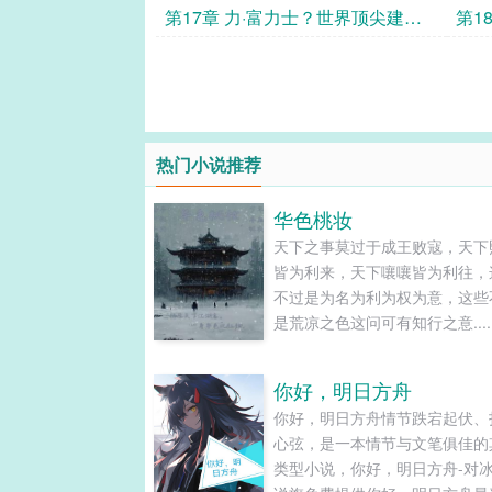
养？
第17章 力·富力士？世界顶尖建筑
第1
师！
场！
热门小说推荐
华色桃妆
天下之事莫过于成王败寇，天下
皆为利来，天下嚷嚷皆为利往，
不过是为名为利为权为意，这些
是荒凉之色这问可有知行之意.....
你好，明日方舟
你好，明日方舟情节跌宕起伏、
心弦，是一本情节与文笔俱佳的
类型小说，你好，明日方舟-对冰