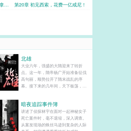
方？
杀拿下
第20章 初见西索，花费一亿戒尼！
北雄
大业六年，强盛的大隋迎来了转折
点。这一年，隋帝杨广开始准备征伐
高句丽，顺势拉开了隋末战乱的序
幕。接下来的几年间，天下板荡，群
雄并起。十八路反王，六十四路烟
尘，草莽豪杰，门阀世家，纷纷粉墨
暗夜追踪事件簿
登场，逐鹿天下。北方突厥汗国，雄
讲述了侦探林宇在面对一起神秘女子
踞漠北，虎视眈眈。内忧外患之下，
死亡案件时，毫不退缩，深入调查。
一个强大的帝国，最终轰然崩塌。这
从案发现场的蛛丝马迹到复杂的人际
是个最具传奇色彩的时代，也同样是