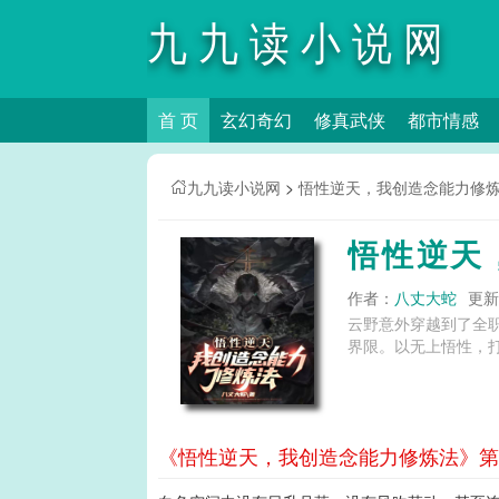
九九读小说网
首 页
玄幻奇幻
修真武侠
都市情感
九九读小说网
>
悟性逆天，我创造念能力修
悟性逆天
作者：
八丈大蛇
更新时
云野意外穿越到了全
界限。以无上悟性，打造出
《悟性逆天，我创造念能力修炼法》第2