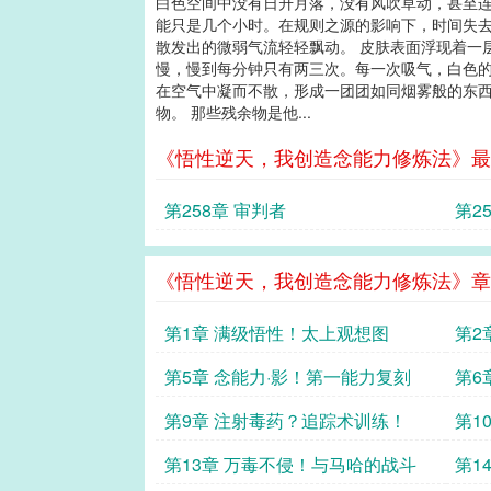
白色空间中没有日升月落，没有风吹草动，甚至连
能只是几个小时。在规则之源的影响下，时间失去
散发出的微弱气流轻轻飘动。 皮肤表面浮现着一
慢，慢到每分钟只有两三次。每一次吸气，白色的
在空气中凝而不散，形成一团团如同烟雾般的东西
物。 那些残余物是他...
《悟性逆天，我创造念能力修炼法》最
第258章 审判者
第2
《悟性逆天，我创造念能力修炼法》章
第1章 满级悟性！太上观想图
第2
第5章 念能力·影！第一能力复刻
第6
第9章 注射毒药？追踪术训练！
第1
第13章 万毒不侵！与马哈的战斗
第1