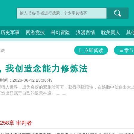
历史军事
网游竞技
科幻冒险
浪漫言情
耽美同人
其
立即阅读
章节
炼法
，我创造念能力修炼法
间：2026-06-12 23:38:49
职猎人世界，成为奇犽的双胞胎哥哥，获得满级悟性，在娘胎中创造出太
只属于自己的逆天神通。.........
58章 审判者