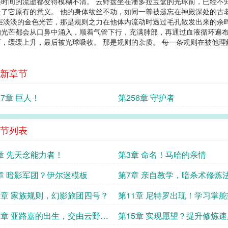
时间的流逝都变得模糊不清。 云野盘坐在潘多拉宝盒的光球前，已经不
了它原有的意义。 他的身体纹丝不动，如同一尊被遗忘在神殿深处的古
层淡淡的金色光芒，那是规则之力在他体内流动时透过毛孔散发出来的余
光芒都会从口鼻中涌入，顺着气管下行，充满肺部，再通过血液循环遍布
，缓缓上升，最后被光球吸收。 那是规则的杂质。 每一条规则在被他
新章节
57章 巨人！
第256章 守护者
节列表
章 先天念能力者！
第3章 命名！马哈的亲情
章 暗影军团？伊尔迷模板
第7章 亲自教学，暗杀术修炼
0章 家族规则，幻影旅团四号？
第11章 尼特罗出现！学习掌舵
巧？
4章 亚路嘉的出生，交由云野抚
第15章 实现愿望？提升修炼