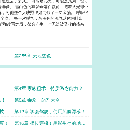
知道过去了多久。 可能是几天，可能是几周，也可
老雕像。 雪白色的碎发垂落在额前，随着从光球中
晖，将他整个人映照得如同镀了一层金箔。 呼吸很
全身。 每一次呼气，灰黑色的浊气从体内排出，
理解和改写之后，都会产生一些无法被吸收的残余
第255章 天地变色
第4章 家族秘术！特质系念能力？
法！
第8章 毒杀！药剂大全
技
第12章 学会驾驶，使用船艇漂移！
速度！
第16章 相位穿梭！黑影生存的地