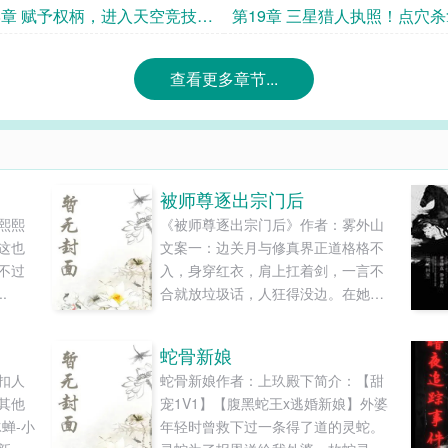
8章 赋予权柄，进入天空竞技
第19章 三星猎人执照！点穴
比赛
查看更多章节...
被师尊逐出宗门后
熙熙
《被师尊逐出宗门后》作者：雾外山
这也
文案一：边关月与修真界正道格格不
不过
入，身穿红衣，肩上扛着剑，一言不
.
合就放垃圾话，人狂得没边。在她眼
里这世间可以分为自己与众生。爱她
憎她者不计其数。人美盘靓，被天道
蛇骨新娘
钟爱，天生剑骨，除了在人缘上差
扣人
蛇骨新娘作者：上玖殿下简介：【甜
点，其他的边关月对自己都挺满意
其他
宠1V1】【腹黑蛇王x逃婚新娘】外婆
的。甚至说过“煌煌仙道，唯我边关
蝉-小
年轻时曾救下过一条得了道的灵蛇。
月。”这样的嚣张话。可她有个问题想