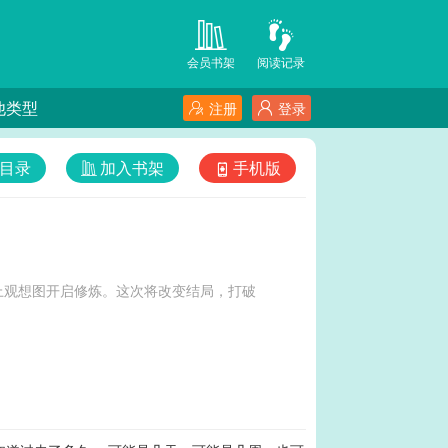
会员书架
阅读记录
他类型
注册
登录
目录
加入书架
手机版
上观想图开启修炼。这次将改变结局，打破