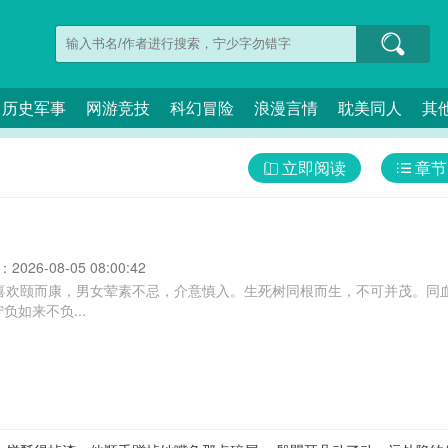
历史军事
网游竞技
科幻冒险
浪漫言情
耽美同人
其
立即阅读
章节
026-08-05 08:00:42
主喜欢颐而康，男女荤素不忌，介意慎入。生死树同根而生，不可并茂。同
如来不负...