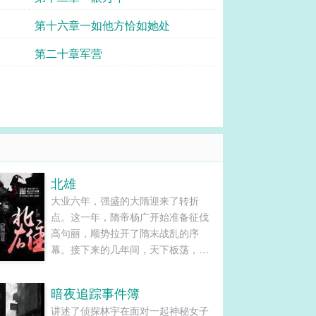
第十六章一如他方恰如她处
第二十章军营
北雄
大业六年，强盛的大隋迎来了转折
点。这一年，隋帝杨广开始准备征伐
高句丽，顺势拉开了隋末战乱的序
幕。接下来的几年间，天下板荡，群
雄并起。十八路反王，六十四路烟
尘，草莽豪杰，门阀世家，纷纷粉墨
暗夜追踪事件簿
登场，逐鹿天下。北方突厥汗国，雄
讲述了侦探林宇在面对一起神秘女子
踞漠北，虎视眈眈。内忧外患之下，