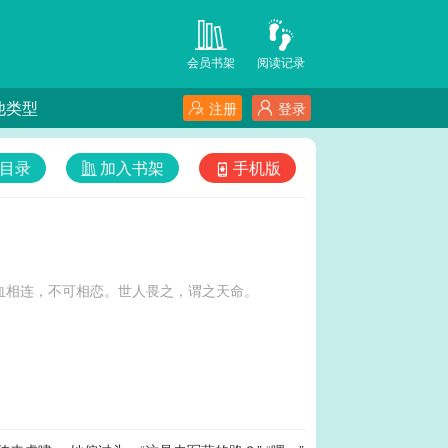
会员书架
阅读记录
他类型
注册
登录
目录
加入书架
手机版
血相连，不可相恋。世人畏之，谓之天命。