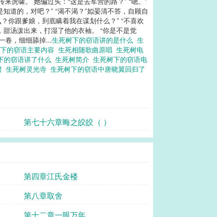
虎啸。 她偏过头：“这是去军营的路？” “嗯。”
知道的，对吧？” “渴不渴？”姒晏清不答，自顾自
？你跟爹娘，到底瞒着我在谋划什么？” “不喜欢
，甜汤泼出来，打湿了他的衣袖。 “你是不是觉
卷，细细舔掉...
生死树下的窃语讲的是什么
生
树下的窃语主要内容
生死相随歌曲原唱
生死树电
下的窃语讲了什么
生死树简介
生死树下的窃语电
树
生死树灵光寺
生死树下的窃语中唐晓翼回归了
第七十六章晦之皎皎（ ）
第四章江氏金楼
第八章取舍
第十二章一眼万年