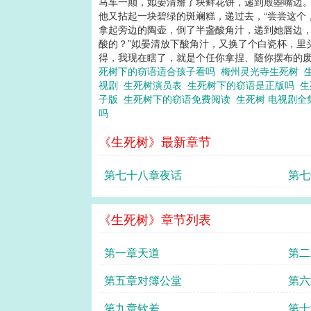
马车一颠，姒晏清掰了块鲜花饼，递到殷曌嘴边。 
他又拈起一块碧绿的斑斓糕，递过去，“尝尝这个，
拿起旁边的陶壶，倒了半盏酸角汁，递到她唇边，“
酸的？”姒晏清放下酸角汁，又换了个白瓷杯，里头
得，我现在瞎了，就是个任你拿捏、随你摆布的废物
死树下的窃语适合孩子看吗
梅州灵光寺生死树
视剧
生死树演员表
生死树下的窃语是正版吗
生
子版
生死树下的窃语免费阅读
生死树 电视剧
吗
《生死树》最新章节
第七十八章夜话
《生死树》章节列表
第一章天道
第二
第五章对簿公堂
第六
第九章钦差
第十