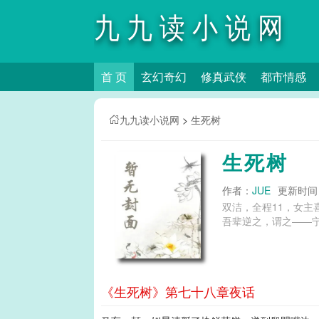
九九读小说网
首 页
玄幻奇幻
修真武侠
都市情感
九九读小说网
>
生死树
生死树
作者：
JUE
更新时间：2
双洁，全程11，女
吾辈逆之，谓之——宁负
《生死树》第七十八章夜话