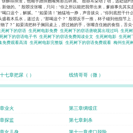
饼酥得掉渣，他顺手蹭掉她嘴角那点碎屑。 殷曌耳朵动了动，远处隐约传来
新做的。” 殷曌没张嘴，只问：“你之所以能把我带出来，爹娘事先其实是
喝口这个，解腻。” “姒晏清！”她猛地一挣，声音拔尖，“你到底想干什么
盛着木瓜水，递过去，“那喝这个？” 殷曌反手一推，杯子碰到他指节上
了？” 姒晏清把杯子搁回桌上，捞过她的手，张嘴含住她的食指，舌尖一
生死树下的窃语
生死树电影免费
生死树下的窃语唐晓翼出现过吗
生死
死树下的窃语电子书
生死树下的窃语免费阅读全文
生死树电影
生死树
全集免费观看高清
生死树电影完整版
生死树下的窃语免费观看
梅州生死
第七十七章把尿（ ）
线情哥哥（微 ）
章业火
第三章绸缎庄
章探监
第七章刺杀
章女儿身
第十一章虎口脱险