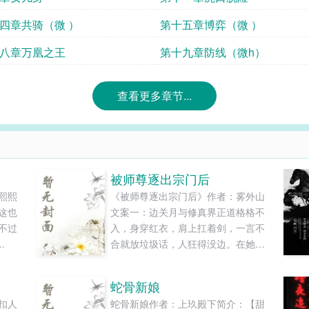
第十四章共骑（微 ）
第十五章博弈（微 ）
八章万凰之王
第十九章防线（微h）
查看更多章节...
被师尊逐出宗门后
熙熙
《被师尊逐出宗门后》作者：雾外山
这也
文案一：边关月与修真界正道格格不
不过
入，身穿红衣，肩上扛着剑，一言不
.
合就放垃圾话，人狂得没边。在她眼
里这世间可以分为自己与众生。爱她
憎她者不计其数。人美盘靓，被天道
蛇骨新娘
钟爱，天生剑骨，除了在人缘上差
扣人
蛇骨新娘作者：上玖殿下简介：【甜
点，其他的边关月对自己都挺满意