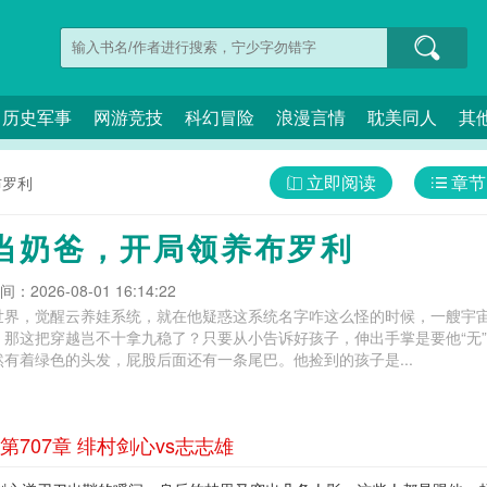
历史军事
网游竞技
科幻冒险
浪漫言情
耽美同人
其
立即阅读
章节
布罗利
当奶爸，开局领养布罗利
：2026-08-01 16:14:22
世界，觉醒云养娃系统，就在他疑惑这系统名字咋这么怪的时候，一艘宇
，那这把穿越岂不十拿九稳了？只要从小告诉好孩子，伸出手掌是要他“无
有着绿色的头发，屁股后面还有一条尾巴。他捡到的孩子是...
707章 绯村剑心vs志志雄