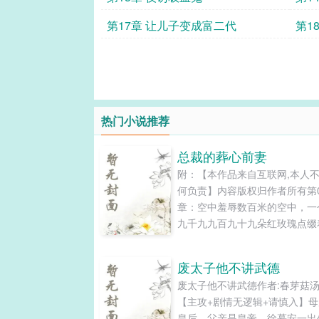
第17章 让儿子变成富二代
第1
热门小说推荐
总裁的葬心前妻
附：【本作品来自互联网,本人
何负责】内容版权归作者所有第0
章：空中羞辱数百米的空中，一
九千九九百九十九朵红玫瑰点缀
纯白色热气球，在缓缓飘动，上
苏沫兮穿着一身洁白高雅的婚纱
废太子他不讲武德
去血色的小脸煞白如纸！她惶恐
废太子他不讲武德作者:春芽菇
地看着离她越来越远的地面，心
【主攻+剧情无逻辑+请慎入】
剧烈地紧缩，绞痛，呼吸困难，
皇后，父亲是皇帝，徐慕安一出