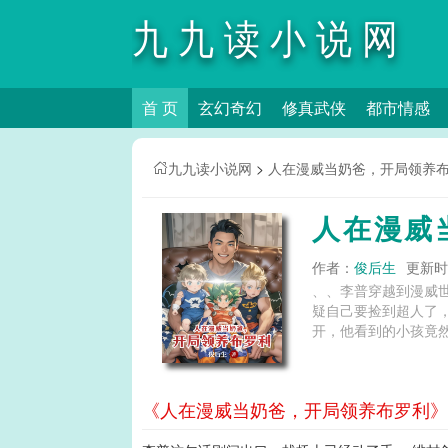
九九读小说网
首 页
玄幻奇幻
修真武侠
都市情感
九九读小说网
>
人在漫威当奶爸，开局领养
人在漫威
作者：
俊后生
更新时间
、、李普穿越到漫威
疑自己要捡到超人了
开，他看到的小孩竟然
《人在漫威当奶爸，开局领养布罗利》第