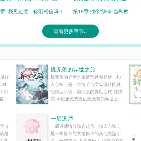
8章 “我见过龙，你们相信吗？”
第19章 找个“铁拳”当私教
查看更多章节...
魏无羡的异世之旅
不做任
魏无羡的异世之旅情节跌宕起伏、扣
01
人心弦，是一本情节与文笔俱佳的其
个用
他类型小说，魏无羡的异世之旅-丝绒
着的
花-小说旗免费提供魏无羡的异世之旅
升。
最新清爽干净的文字章节在线阅读和
，失
TXT下载。...
一眉道师
不安
汤简介
一眉道师情节跌宕起伏、扣人心弦，
脏在
母后是
是一本情节与文笔俱佳的其他类型小
感觉
生就
说，一眉道师-上官笑松-小说旗免费提