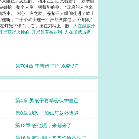
起来阻止志志雄的。 相乐左之助光着膀子，双拳缠
尖微抬，整个人像一柄蓄势的枪。 “政府的人也来
着场中。 剑心、左之助、苍紫三人瞬间扎进了武士
连斩，二十个武士连一回合都没撑过，“齐刷刷”
灯光下惨白，右手按在刀柄上，眼...
人在漫威开
开局获得火种的
开局领养布罗利
人在漫威当奶
第704章 李普借了把“杀猪刀”
第4章 男孩子要学会保护自己
第8章 助攻、加钱与意外遭遇
第12章 管他呢，来都来了
第16章 布罗利：爸爸你给我生了一