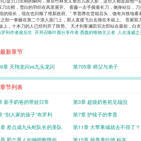
剑心逆刃刀出鞘的瞬间，身后竹林里又窜出几条人影，这些人都是跟他一
双刀出鞘，雪白的羽织在风里展开。 斋藤一左手握着长刀，侧身站位，刀
选组的组长，现在也归顺了维新政府。” 李普蹲在货箱后头，饶有兴致地看
之助一拳砸在第二个浪人面门上，那人直接飞出去撞在木箱上。 苍紫双刀
板上，十本刀的人已经列开了阵势。 天才剑客濑田宗次郎站在最前，白衣在
布罗利作者俊后生
开局召唤叶腐分享作者 愚蠢的唯物主义者
人在漫威之
最新章节
06章 天翔龙闪vs九头龙闪
第705章 师父与弟子
章节列表
章 新手奶爸的带娃日常
第3章 超级奶爸初见端倪
章 “别人家的孩子”布罗利
第7章 护犊子的李普
0章 差点成九头蛇队长的美队
第11章 大苹果城就去不得了？
4章 那个男人如神明般降临
第15章 领养康拉德·科兹