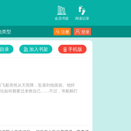
会员书架
阅读记录
他类型
注册
登录
目录
加入书架
手机版
宙飞船突然从天而降，坠落到他面前。他怀
”论如何都要过来救自己……不过，等船舱打