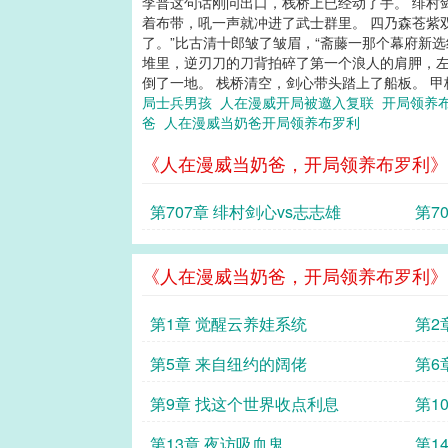
李普这句话刚问出口，栈桥上已经动了手。 绯村
着布带，吼一声就冲进了武士群里。 四乃森苍紫
了。”比古清十郎皱了皱眉，“斋藤一那个幕府新
堆里，逆刃刀的刀背拍碎了第一个浪人的肩胛，左
倒了一地。 栈桥清空，剑心带头踏上了船板。 甲
局士兵男孩
人在漫威开局被邀入复联
开局领养
爸
人在漫威当奶爸开局领养布罗利
《人在漫威当奶爸，开局领养布罗利》
第707章 绯村剑心vs志志雄
第7
《人在漫威当奶爸，开局领养布罗利》
第1章 觉醒云养娃系统
第2
第5章 来自纽约的阔佬
第6
第9章 找这个世界收点利息
第1
第13章 夜访吸血鬼
第1