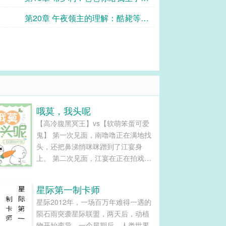
个弟弟？！
第20章 午夜领主的理解：酷毙等于
残酷地击毙
哦莫，我头呢
【高冷腹黑冥王】vs【软萌笨蛋可爱
鬼】 第一次见面，南噜噜正在满地找
头，还把鼻涕悄咪咪蹭到了江宴身
上。 第二次见面，江宴在正在拍戏，
南噜噜跳到江宴身上，一个劲儿叨
叨：“救救我、救救我、救救我……”
星际第一制卡师
第三次见面，南噜噜给江宴来了个鬼
星际2012年，一场百万年难得一遇的
压床。 江宴忍住了，左右鬼门来了小
陨石雨突袭星际联盟，两天后，动植
鬼就会走。 然而没想到南噜噜睡过头
物开始变异，一个星期后，人类世界