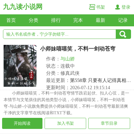
九九读小说网
书架
登录
首页
分类
排行
完本
最新
记录
小师妹嘻嘻笑，不料一剑动苍穹
作者：
与山娇
状态：连载中
分类：修真武侠
最近更新：
第558章 只要有人记得真相，就永远不迟
更新时间：2026-07-12 19:15:14
小师妹嘻嘻笑，不料一剑动苍穹情节跌宕起伏、扣人心弦，是一
本情节与文笔俱佳的其他类型小说，小师妹嘻嘻笑，不料一剑动苍
穹-与山娇-小说旗免费提供小师妹嘻嘻笑，不料一剑动苍穹最新清爽
干净的文字章节在线阅读和TXT下载。
开始阅读
加入书架
章节目录