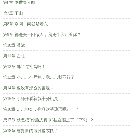
第6章 绝世美人图
第7章 下山
第8章 别问，问就是老六
第9章 都是头一回做人，我凭什么让着你？
第10章 激战
第11章 昏睡
第12章 她当过社畜啊！
第13章 小……小师妹，我……我不行了
第14章 也没有那么厉害啦～
第15章 小师妹看着就十分机灵
第16章 ……神金，你搁这演琼瑶呢? – – ?！
第17章 就差把“你脸皮真厚”挂在嘴边了（????）？
第18章 这打脸的速度也忒快了～