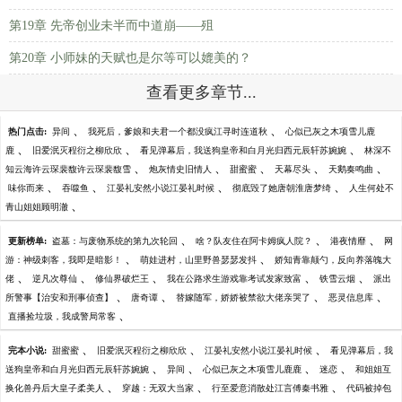
第19章 先帝创业未半而中道崩——殂
第20章 小师妹的天赋也是尔等可以媲美的？
查看更多章节...
、
、
热门点击:
异间
我死后，爹娘和夫君一个都没疯江寻时连道秋
心似已灰之木项雪儿鹿
、
、
、
鹿
旧爱泯灭程衍之柳欣欣
看见弹幕后，我送狗皇帝和白月光归西元辰轩苏婉婉
林深不
、
、
、
、
、
知云海许云琛裴馥许云琛裴馥雪
炮灰情史旧情人
甜蜜蜜
天幕尽头
天鹅奏鸣曲
、
、
、
、
味你而来
吞噬鱼
江晏礼安然小说江晏礼时候
彻底毁了她唐朝淮唐梦绮
人生何处不
、
青山姐姐顾明澈
、
、
、
更新榜单:
盗墓：与废物系统的第九次轮回
啥？队友住在阿卡姆疯人院？
港夜情靡
网
、
、
游：神级刺客，我即是暗影！
萌娃进村，山里野兽瑟瑟发抖
娇知青靠颠勺，反向养落魄大
、
、
、
、
、
佬
逆凡次尊仙
修仙界破烂王
我在公路求生游戏靠考试发家致富
铁雪云烟
派出
、
、
、
、
所警事【治安和刑事侦查】
唐奇谭
替嫁随军，娇娇被禁欲大佬亲哭了
恶灵信息库
、
直播捡垃圾，我成警局常客
、
、
、
完本小说:
甜蜜蜜
旧爱泯灭程衍之柳欣欣
江晏礼安然小说江晏礼时候
看见弹幕后，我
、
、
、
、
送狗皇帝和白月光归西元辰轩苏婉婉
异间
心似已灰之木项雪儿鹿鹿
迷恋
和姐姐互
、
、
、
换化兽丹后大皇子柔美人
穿越：无双大当家
行至爱意消散处江言傅秦书雅
代码被掉包