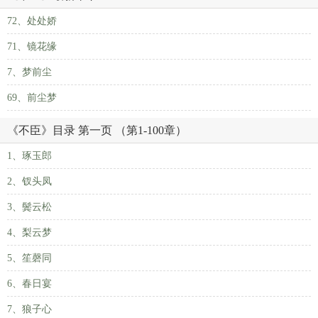
72、处处娇
71、镜花缘
7、梦前尘
69、前尘梦
《不臣》目录 第一页 （第1-100章）
1、琢玉郎
2、钗头凤
3、鬓云松
4、梨云梦
5、笙磬同
6、春日宴
7、狼子心