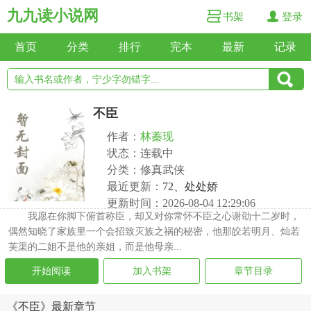
九九读小说网
书架
登录
首页
分类
排行
完本
最新
记录
不臣
作者：
林蓁现
状态：连载中
分类：修真武侠
最近更新：
72、处处娇
更新时间：2026-08-04 12:29:06
我愿在你脚下俯首称臣，却又对你常怀不臣之心谢劭十二岁时，
偶然知晓了家族里一个会招致灭族之祸的秘密，他那皎若明月、灿若
芙渠的二姐不是他的亲姐，而是他母亲...
开始阅读
加入书架
章节目录
《不臣》最新章节