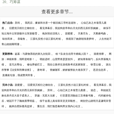
20、巧筹谋
查看更多章节...
、
、
热门点击:
异间
我死后，爹娘和夫君一个都没疯江寻时连道秋
心似已灰之木项雪儿鹿
、
、
、
鹿
旧爱泯灭程衍之柳欣欣
看见弹幕后，我送狗皇帝和白月光归西元辰轩苏婉婉
林深不
、
、
、
、
、
知云海许云琛裴馥许云琛裴馥雪
炮灰情史旧情人
甜蜜蜜
天幕尽头
天鹅奏鸣曲
、
、
、
、
味你而来
吞噬鱼
江晏礼安然小说江晏礼时候
彻底毁了她唐朝淮唐梦绮
人生何处不
、
青山姐姐顾明澈
、
、
、
更新榜单:
盗墓：与废物系统的第九次轮回
啥？队友住在阿卡姆疯人院？
港夜情靡
网
、
、
游：神级刺客，我即是暗影！
萌娃进村，山里野兽瑟瑟发抖
娇知青靠颠勺，反向养落魄大
、
、
、
、
、
佬
逆凡次尊仙
修仙界破烂王
我在公路求生游戏靠考试发家致富
铁雪云烟
派出
、
、
、
、
所警事【治安和刑事侦查】
唐奇谭
替嫁随军，娇娇被禁欲大佬亲哭了
恶灵信息库
、
直播捡垃圾，我成警局常客
、
、
、
完本小说:
甜蜜蜜
旧爱泯灭程衍之柳欣欣
江晏礼安然小说江晏礼时候
看见弹幕后，我
、
、
、
、
送狗皇帝和白月光归西元辰轩苏婉婉
异间
心似已灰之木项雪儿鹿鹿
迷恋
和姐姐互
、
、
、
换化兽丹后大皇子柔美人
穿越：无双大当家
行至爱意消散处江言傅秦书雅
代码被掉包
、
、
后，销冠不干了魏南晨季明磊
假千金遇上真绿茶宋灵灵宋毅然
鹤别空山踏明月孟谦荀宋雪
、
、
、
诗
她来自星际最高监狱
重生后，我打脸恶毒狗男女我内心论文