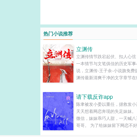
热门小说推荐
立渊传
立渊传情节跌宕起伏、扣人心弦
一本情节与文笔俱佳的历史军事
说，立渊传-王子余-小说旗免费
渊传最新清爽干净的文字章节在
读和TXT下载。...
请下载反诈app
陈聿被发小委以重任，拯救发小
天天想着网恋奔现的失足妹妹。
微信，妹妹乖巧人甜，一天喊八
哥哥。 为了给妹妹留下网恋不
象，陈聿pua、借钱、骚扰通通