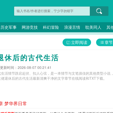
历史军事
网游竞技
科幻冒险
浪漫言情
耽美同人
其
立即阅读
章节
退休后的古代生活
更新时间：2026-08-07 00:21:41
代生活情节跌宕起伏、扣人心弦，是一本情节与文笔俱佳的其他类型小说，
大佬退休后的古代生活最新清爽干净的文字章节在线阅读和TXT下载。
章 梦华界日常