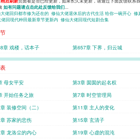
您
稍后刷新
页面看是否已经更新，如果长久未更新，请通过下面反馈联系我
说旗
如有问题请点击此处反馈给我们
...
仙大佬回归都市修为还在的
修仙大佬退休后的古代生活 给你一碗开心
修
大佬回现代种田最新章节更新内
修仙大佬回现代短剧合集
节
58章 戏楼，话本子
第657章 下界，归云城
表
章 母女平安
第3章 囡囡的起名权
章 开始任务之旅
第7章 时空管理局
0章 装修空间（二）
第11章 主人的变化
4章 苏家的悲伤
第15章 玄清子
8章 龙洛尘的内心
第19章 心虚的混沌