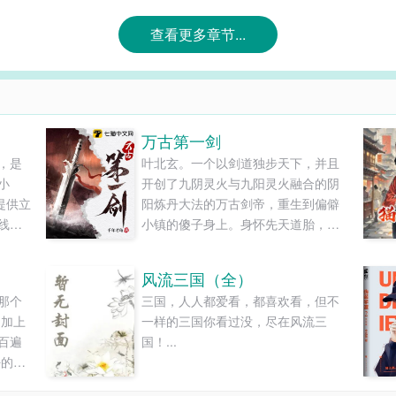
查看更多章节...
万古第一剑
，是
叶北玄。一个以剑道独步天下，并且
小
开创了九阴灵火与九阳灵火融合的阴
提供立
阳炼丹大法的万古剑帝，重生到偏僻
线阅
小镇的傻子身上。身怀先天道胎，手
握虚空法典，以一人一剑，逆天弑
神！...
风流三国（全）
那个
三国，人人都爱看，都喜欢看，但不
 加上
一样的三国你看过没，尽在风流三
百遍
国！...
好的印
来一