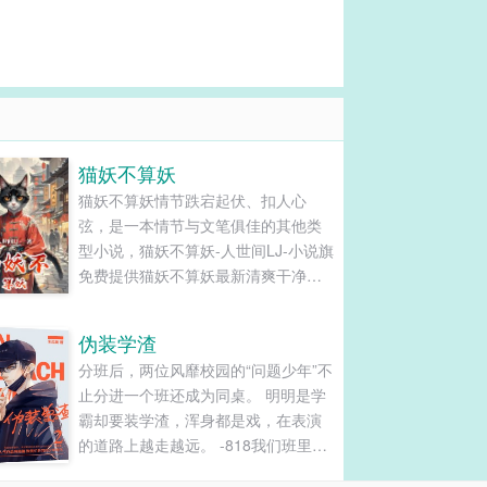
猫妖不算妖
猫妖不算妖情节跌宕起伏、扣人心
弦，是一本情节与文笔俱佳的其他类
型小说，猫妖不算妖-人世间LJ-小说旗
免费提供猫妖不算妖最新清爽干净的
文字章节在线阅读和TXT下载。...
伪装学渣
分班后，两位风靡校园的“问题少年”不
止分进一个班还成为同桌。 明明是学
霸却要装学渣，浑身都是戏，在表演
的道路上越走越远。 -818我们班里每
次考试都要争倒数第一的两位大佬。