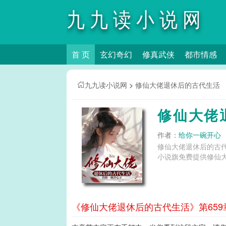
九九读小说网
首 页
玄幻奇幻
修真武侠
都市情感
九九读小说网
>
修仙大佬退休后的古代生活
修仙大佬
作者：
给你一碗开心
修仙大佬退休后的古
小说旗免费提供修仙
《修仙大佬退休后的古代生活》第659