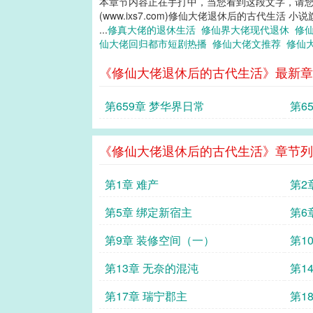
本章节内容正在手打中，当您看到这段文字，请
(www.ixs7.com)修仙大佬退休后的古代生活 小
...
修真大佬的退休生活
修仙界大佬现代退休
修
仙大佬回归都市短剧热播
修仙大佬文推荐
修仙
《修仙大佬退休后的古代生活》最新章
第659章 梦华界日常
第6
《修仙大佬退休后的古代生活》章节列
第1章 难产
第2
第5章 绑定新宿主
第6
第9章 装修空间（一）
第1
第13章 无奈的混沌
第1
第17章 瑞宁郡主
第1