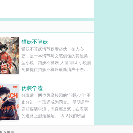
猫妖不算妖
猫妖不算妖情节跌宕起伏、扣人心
弦，是一本情节与文笔俱佳的其他类
型小说，猫妖不算妖-人世间LJ-小说旗
免费提供猫妖不算妖最新清爽干净的
文字章节在线阅读和TXT下载。...
伪装学渣
分班后，两位风靡校园的“问题少年”不
止分进一个班还成为同桌。 明明是学
霸却要装学渣，浑身都是戏，在表演
的道路上越走越远。 -818我们班里每
次考试都要争倒数第一的两位大佬。
注孤生戏精攻（贺朝）x不服就干泯灭
九八影院