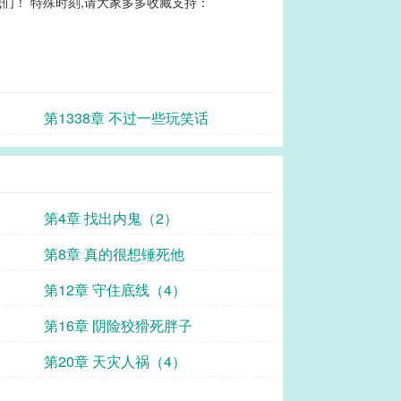
们！ 特殊时刻,请大家多多收藏支持：
第1338章 不过一些玩笑话
第4章 找出内鬼（2）
第8章 真的很想锤死他
第12章 守住底线（4）
第16章 阴险狡猾死胖子
第20章 天灾人祸（4）