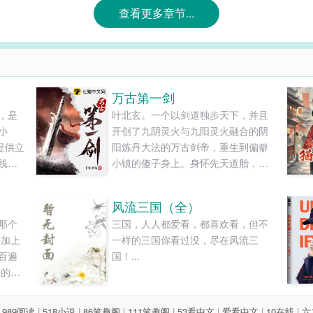
查看更多章节...
万古第一剑
，是
叶北玄。一个以剑道独步天下，并且
小
开创了九阴灵火与九阳灵火融合的阴
提供立
阳炼丹大法的万古剑帝，重生到偏僻
线阅
小镇的傻子身上。身怀先天道胎，手
握虚空法典，以一人一剑，逆天弑
神！...
风流三国（全）
那个
三国，人人都爱看，都喜欢看，但不
 加上
一样的三国你看过没，尽在风流三
百遍
国！...
好的印
来一
” 妹
|
989阅读
|
518小说
|
86笔趣阁
|
111笔趣阁
|
53看中文
|
爱看中文
|
10在线
|
六