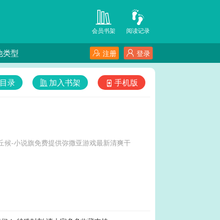
会员书架
阅读记录
他类型
注册
登录
目录
加入书架
手机版
丘候-小说旗免费提供弥撒亚游戏最新清爽干