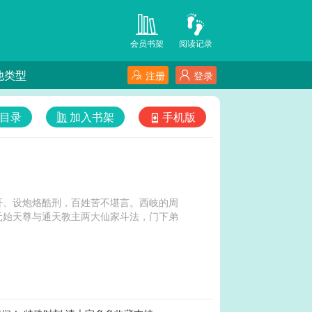
会员书架
阅读记录
他类型
注册
登录
目录
加入书架
手机版
肝、设炮烙酷刑，百姓苦不堪言。西岐的周
元始天尊与通天教主两大仙家斗法，门下弟