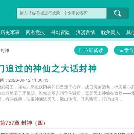
历史军事
网游竞技
科幻冒险
浪漫言情
耽美同人
其
立即阅读
章节
话封神
们追过的神仙之大话封神
：2026-06-12 11:00:43
勇武君王，却被九尾狐妖附身的妲己迷了心窍，成日沉迷酒色，挖忠臣心
白发老翁姜子牙相助。谁知这场人间争斗背后，竟是天上神仙在较劲——
，有的保商，法宝神通满天飞，搬山倒海、呼风唤雨，打得山河...
757章 封神（四）