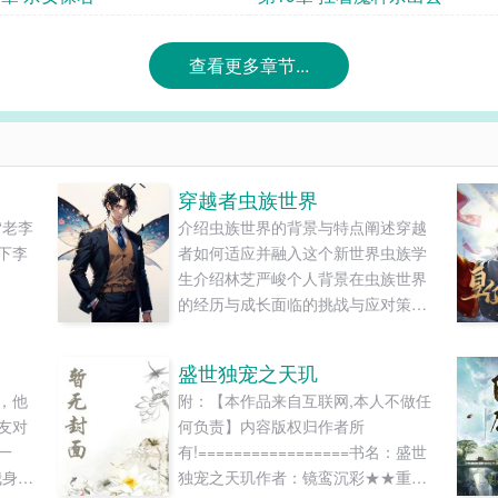
查看更多章节...
穿越者虫族世界
“老李
介绍虫族世界的背景与特点阐述穿越
下李
者如何适应并融入这个新世界虫族学
生介绍林芝严峻个人背景在虫族世界
的经历与成长面临的挑战与应对策略
张英个人特点在虫族世界的学习与生
活与其他学生的互动与合作王俊、王
盛世独宠之天玑
凯双胞胎兄弟的异同点在虫族世界的
，他
附：【本作品来自互联网,本人不做任
独特体验他们的友谊与支持李?、李
友对
何负责】内容版权归作者所
明、李华、李丽四兄妹在虫族世界的
一
有!=================书名：盛世
成长故事各自面对的挑战与成长......
我身边
独宠之天玑作者：镜鸾沉彩★★重生