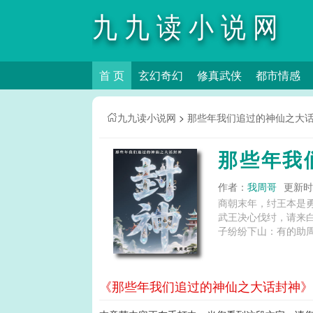
九九读小说网
首 页
玄幻奇幻
修真武侠
都市情感
九九读小说网
>
那些年我们追过的神仙之大
那些年我
作者：
我周哥
更新时间
商朝末年，纣王本是
武王决心伐纣，请来
子纷纷下山：有的助周
《那些年我们追过的神仙之大话封神》第