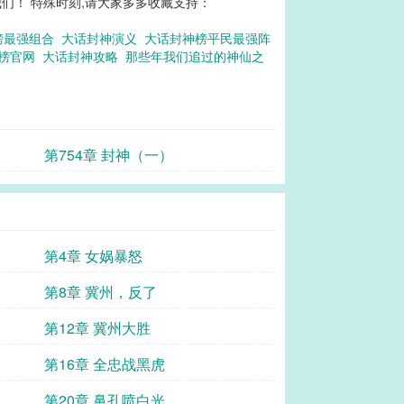
们！ 特殊时刻,请大家多多收藏支持：
榜最强组合
大话封神演义
大话封神榜平民最强阵
神榜官网
大话封神攻略
那些年我们追过的神仙之
第754章 封神（一）
第4章 女娲暴怒
第8章 冀州，反了
第12章 冀州大胜
第16章 全忠战黑虎
第20章 鼻孔喷白光