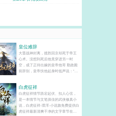
皇位难辞
大晋战神封离，揽胜回京却死于帝王
心术。没想到死后他竟穿进另一时
空，成了正待出嫁的皇帝他哥 勤政殿
前辞别，皇帝扶他起身时低声说：“七
皇兄，记住，你不过是朕的替身，他
周昭宁心心念念的只朕一个。可惜
白虎征祥
了，他是个男人。” 这跟他同名同姓的
白虎征祥情节跌宕起伏、扣人心弦，
原身，敌国为质十载，历经磋磨归
是一本情节与文笔俱佳的武侠修真小
国，本以为苦尽甘来，结果屈辱翻
说，白虎征祥-璞浑-小说旗免费提供白
倍，被当做替身出嫁 “摄政王的替身男
虎征祥最新清爽干净的文字章节在线
妻，刺激。” 封离上辈子见惯了尸血刀