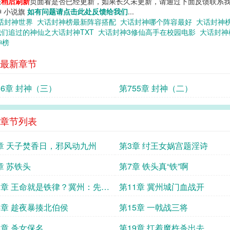
您
稍后刷新
页面看是否已经更新，如果长久未更新，请通过下面反馈联系我
神 小说旗
如有问题请点击此处反馈给我们
...
话封神世界
大话封神榜最新阵容搭配
大话封神哪个阵容最好
大话封神
我们追过的神仙之大话封神TXT
大话封神3修仙高手在校园电影
大话封
神榜
最新章节
56章 封神（三）
第755章 封神（二）
章节列表
章 天子焚香日，邪风动九州
第3章 纣王女娲宫题淫诗
章 苏铁头
第7章 铁头真“铁”啊
0章 王命就是铁律？冀州：先问
第11章 冀州城门血战开
的刀！
4章 趁夜暴揍北伯侯
第15章 一戟战三将
8章 杀女保名
第19章 扛着魔杵杀出去