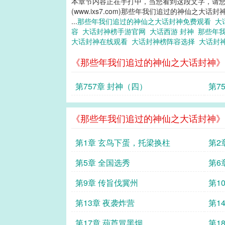
本章节内容正在手打中，当您看到这段文字，请
(www.ixs7.com)那些年我们追过的神仙之大话封
...
那些年我们追过的神仙之大话封神免费观看
大
容
大话封神榜手游官网
大话西游 封神
那些年
大话封神在线观看
大话封神榜阵容选择
大话封
《那些年我们追过的神仙之大话封神》
第757章 封神（四）
第7
《那些年我们追过的神仙之大话封神》
第1章 玄鸟下蛋，托梁换柱
第2
第5章 全国选秀
第6
第9章 传旨伐冀州
第1
过我
第13章 夜袭炸营
第1
第17章 葫芦冒黑烟
第1