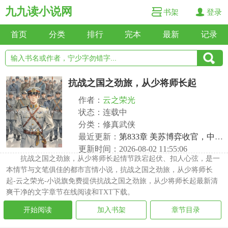
九九读小说网
书架
登录
首页
分类
排行
完本
最新
记录
抗战之国之劲旅，从少将师长起
作者：
云之荣光
状态：连载中
分类：修真武侠
最近更新：
第833章 美苏博弈收官，中立自强谋复兴
更新时间：2026-08-02 11:55:06
抗战之国之劲旅，从少将师长起情节跌宕起伏、扣人心弦，是一
本情节与文笔俱佳的都市言情小说，抗战之国之劲旅，从少将师长
起-云之荣光-小说旗免费提供抗战之国之劲旅，从少将师长起最新清
爽干净的文字章节在线阅读和TXT下载。
开始阅读
加入书架
章节目录