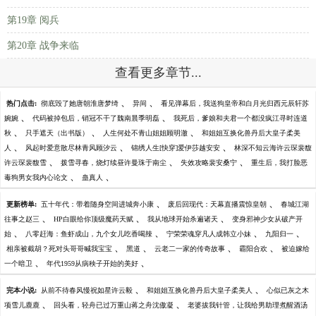
第19章 阅兵
第20章 战争来临
查看更多章节...
、
、
热门点击:
彻底毁了她唐朝淮唐梦绮
异间
看见弹幕后，我送狗皇帝和白月光归西元辰轩苏
、
、
婉婉
代码被掉包后，销冠不干了魏南晨季明磊
我死后，爹娘和夫君一个都没疯江寻时连道
、
、
、
秋
只手遮天（出书版）
人生何处不青山姐姐顾明澈
和姐姐互换化兽丹后大皇子柔美
、
、
、
人
风起时爱意散尽林青风顾汐云
锦绣人生[快穿]爱伊莎越安安
林深不知云海许云琛裴馥
、
、
、
许云琛裴馥雪
拨雪寻春，烧灯续昼许曼珠于南尘
失效攻略裴安桑宁
重生后，我打脸恶
、
、
毒狗男女我内心论文
蛊真人
、
、
更新榜单:
五十年代：带着随身空间进城奔小康
废后回现代：天幕直播震惊皇朝
春城江湖
、
、
、
往事之赵三
HP白眼给你顶级魔药天赋
我从地球开始杀遍诸天
变身邪神少女从破产开
、
、
、
、
始
八零赶海：鱼虾成山，九个女儿吃香喝辣
宁荣荣魂穿凡人成韩立小妹
九阳归一
、
、
、
、
相亲被截胡？死对头哥哥喊我宝宝
黑道
云老二一家的传奇故事
霸阳合欢
被迫嫁给
、
、
一个暗卫
年代1959从病秧子开始的美好
、
、
完本小说:
从前不待春风慢祝如星许云毅
和姐姐互换化兽丹后大皇子柔美人
心似已灰之木
、
、
项雪儿鹿鹿
回头看，轻舟已过万重山蒋之舟沈傲凝
老婆拔我针管，让我给男助理煮醒酒汤