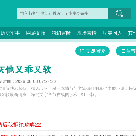
历史军事
网游竞技
科幻冒险
浪漫言情
耽美同人
其
立即阅读
章节
灰他又乖又软
时间：2026-06-03 07:24:22
情节跌宕起伏、扣人心弦，是一本情节与文笔俱佳的其他类型小说，快穿：
又软最新清爽干净的文字章节在线阅读和TXT下载。
书后我拒绝攻略22