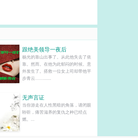
跟绝美领导一夜后
杨光的靠山出事了。从此他失去了依
靠。然而。在他为此郁闷的时候。意
外发生了。搭救一位女上司却带他平
步青云……......
无声言证
当你游走在人性黑暗的角落，请闭眼
聆听，痛苦滋养的复仇之种已经点
燃。...