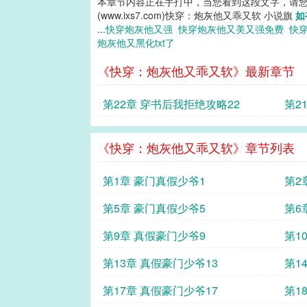
本章节内容正在手打中，当您看到这段文字，请
(www.ixs7.com)快穿：炮灰他又乖又软 小说旗
如
...
快穿炮灰他又强
快穿炮灰他又美又强免费
快
炮灰他又黑化txt了
《快穿：炮灰他又乖又软》最新章节
第22章 穿书后我拒绝攻略22
第2
《快穿：炮灰他又乖又软》章节列表
第1章 豪门真假少爷1
第2
第5章 豪门真假少爷5
第6
第9章 真假豪门少爷9
第1
第13章 真假豪门少爷13
第1
第17章 真假豪门少爷17
第1