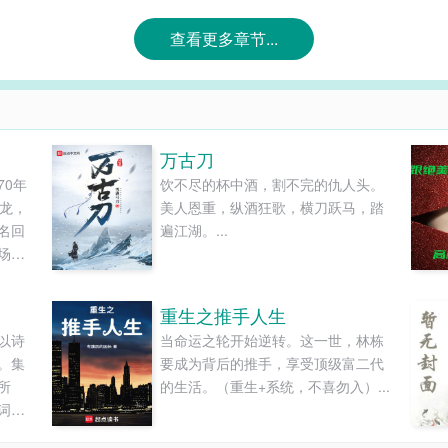
查看更多章节...
万古刀
70年
饮不尽的杯中酒，割不完的仇人头。
坤龙，
美人恩重，纵酒狂歌，横刀跃马，踏
名回
遍江湖。...
场组
历了
苦钻
重生之推手人生
厅颁
以诗
当命运之轮开始逆转。这一世，林栋
局聘
。集
要成为背后的推手，享受顶级富二代
。随
所
的生活。（重生+系统，不喜勿入）...
词歌
。常