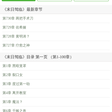
《末日驾临》最新章节
第730章 两把手术刀
第729章 佐希娅
第728章 黄明涛？
第727章 疗愈之神
《末日驾临》目录 第一页 （第1-100章）
第1章 黑暗笼罩
第2章 裂口女
第3章 度过第一劫
第4章 离开教室
第5章 魔法？
第6章 千喉之兽