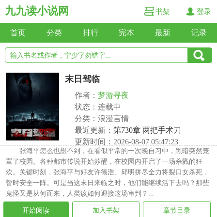
九九读小说网
书架
登录
首页
分类
排行
完本
最新
记录
末日驾临
作者：
梦游寻夜
状态：连载中
分类：浪漫言情
最近更新：
第730章 两把手术刀
更新时间：2026-08-07 05:47:23
张海平怎么也想不到，在看似平常的一次晚自习中，黑暗突然笼
罩了校园。各种都市传说开始苏醒，在校园内开启了一场杀戮的狂
欢。关键时刻，张海平与好友许德浩、邱明拼尽全力将裂口女杀死，
暂时安全一阵。可是当这末日来临之时，他们能继续活下去吗？那些
鬼怪又是从何而来，人类该如何迎接这场审判？...
开始阅读
加入书架
章节目录