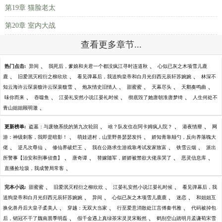
第19章 猫脸老太
第20章 室内大战
查看更多章节...
、
、
热门点击:
异间
我死后，爹娘和夫君一个都没疯江寻时连道秋
心似已灰之木项雪儿鹿
、
、
、
鹿
旧爱泯灭程衍之柳欣欣
看见弹幕后，我送狗皇帝和白月光归西元辰轩苏婉婉
林深不
、
、
、
、
、
知云海许云琛裴馥许云琛裴馥雪
炮灰情史旧情人
甜蜜蜜
天幕尽头
天鹅奏鸣曲
、
、
、
、
味你而来
吞噬鱼
江晏礼安然小说江晏礼时候
彻底毁了她唐朝淮唐梦绮
人生何处不
、
青山姐姐顾明澈
、
、
、
更新榜单:
盗墓：与废物系统的第九次轮回
啥？队友住在阿卡姆疯人院？
港夜情靡
网
、
、
游：神级刺客，我即是暗影！
萌娃进村，山里野兽瑟瑟发抖
娇知青靠颠勺，反向养落魄大
、
、
、
、
、
佬
逆凡次尊仙
修仙界破烂王
我在公路求生游戏靠考试发家致富
铁雪云烟
派出
、
、
、
、
所警事【治安和刑事侦查】
唐奇谭
替嫁随军，娇娇被禁欲大佬亲哭了
恶灵信息库
、
直播捡垃圾，我成警局常客
、
、
、
完本小说:
甜蜜蜜
旧爱泯灭程衍之柳欣欣
江晏礼安然小说江晏礼时候
看见弹幕后，我
、
、
、
、
送狗皇帝和白月光归西元辰轩苏婉婉
异间
心似已灰之木项雪儿鹿鹿
迷恋
和姐姐互
、
、
、
换化兽丹后大皇子柔美人
穿越：无双大当家
行至爱意消散处江言傅秦书雅
代码被掉包
、
、
后，销冠不干了魏南晨季明磊
假千金遇上真绿茶宋灵灵宋毅然
鹤别空山踏明月孟谦荀宋雪