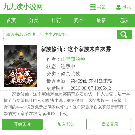
九九读小说网
书架
登录
首页
分类
排行
完本
最新
记录
家族修仙：这个家族来自灰雾
作者：
山野间的神
状态：连载中
分类：修真武侠
最近更新：
第499章 东明岛来贺
更新时间：2026-08-07 13:05:42
家族修仙：这个家族来自灰雾情节跌宕起伏、扣人心弦，是一本
情节与文笔俱佳的玄幻魔法小说，家族修仙：这个家族来自灰雾-山
野间的神-小说旗免费提供家族修仙：这个家族来自灰雾最新清爽干
净的文字章节在线阅读和TXT下载。
开始阅读
加入书架
章节目录