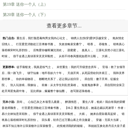
第19章 送你一个人（上）
第20章 送你一个人（下）
查看更多章节...
、
、
热门点击:
重生后，我打脸恶毒狗男女我内心论文
锦绣人生[快穿]爱伊莎越安安
炮灰情史
、
、
、
、
、
旧情人
行至爱意消散处江言傅秦书雅
失效攻略裴安桑宁
暗香
吞噬鱼
错将真心
、
、
、
、
落梧桐宋时礼苏韵怡
后悔爱你穆斯澜沈清欢
甜蜜蜜
蛊真人
江晏礼安然小说江晏礼
、
、
、
、
时候
假千金遇上真绿茶宋灵灵宋毅然
从前不待春风慢祝如星许云毅
大祸
、
、
更新榜单:
徒手裂蛟龙，我真是练气士
末世重生：我的可升级堡垒房车
官场：救了女领导
、
、
、
后，我一路飞升
镇守仙秦：地牢吞妖六十年
天崩开局，从死囚营砍到并肩王
我和灵界
、
、
、
那些事
你的幸福物语
都断绝关系了，还让我认祖归宗
四合院：傻子开局，征服全
、
、
、
、
院
别人玩游戏，我修仙
前秦：从太学生到乱世枭雄
短篇鬼故事录
四合院转业保卫
、
、
、
处开局罢免易中海
逗比师妹，癫遍整个修仙圈
改写新还珠格格
、
、
、
完本小说:
异间
心似已灰之木项雪儿鹿鹿
醉酒情思
重生八零，爸妈！我自有我的荣耀
、
、
姜老师魏杳
行至爱意消散处江言傅秦书雅
【HL】重生黑化后，她逼总裁以死谢罪！ 作者：
、
、
、
、
易小文林知意宋宛秋
假千金遇上真绿茶宋灵灵宋毅然
大祸
她来自星际最高监狱
错
、
、
、
将真心落梧桐宋时礼苏韵怡
回头看，轻舟已过万重山蒋之舟沈傲凝
穿越：无双大当家
、
、
林深不知云海许云琛裴馥许云琛裴馥雪
此恨难消我奶奶烟烟
和姐姐互换化兽丹后大皇子柔