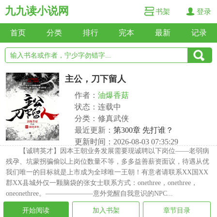
九九读小说网
书架
登录
首页
分类
排行
完本
最新
记录
主公，刀下留人
作者：
油爆香菇
状态：连载中
分类：修真武侠
最近更新：
第300章 先打谁？
更新时间：2026-08-03 07:35:29
【诚聘英才】因本王朝业务发展需要现诚聘以下岗位——老弱病
残孕、坑蒙拐骗偷以上岗位数量不等，多多益善薪资面议，待遇从优
我们唯一的目标就是上市成为全球唯一王朝！有意者请联系XX国XX
郡XX县城外仅一颗脑袋的张女士联系方式：onethree，onethree，
oneonethree。———————意外觉醒自我意识的NPC...
开始阅读
加入书架
章节目录