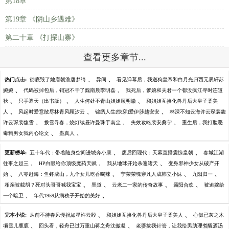
第18章
第19章 《阴山乡遇难》
第二十章 《打探山寨》
查看更多章节...
、
、
热门点击:
彻底毁了她唐朝淮唐梦绮
异间
看见弹幕后，我送狗皇帝和白月光归西元辰轩苏
、
、
婉婉
代码被掉包后，销冠不干了魏南晨季明磊
我死后，爹娘和夫君一个都没疯江寻时连道
、
、
、
秋
只手遮天（出书版）
人生何处不青山姐姐顾明澈
和姐姐互换化兽丹后大皇子柔美
、
、
、
人
风起时爱意散尽林青风顾汐云
锦绣人生[快穿]爱伊莎越安安
林深不知云海许云琛裴馥
、
、
、
许云琛裴馥雪
拨雪寻春，烧灯续昼许曼珠于南尘
失效攻略裴安桑宁
重生后，我打脸恶
、
、
毒狗男女我内心论文
蛊真人
、
、
更新榜单:
五十年代：带着随身空间进城奔小康
废后回现代：天幕直播震惊皇朝
春城江湖
、
、
、
往事之赵三
HP白眼给你顶级魔药天赋
我从地球开始杀遍诸天
变身邪神少女从破产开
、
、
、
、
始
八零赶海：鱼虾成山，九个女儿吃香喝辣
宁荣荣魂穿凡人成韩立小妹
九阳归一
、
、
、
、
相亲被截胡？死对头哥哥喊我宝宝
黑道
云老二一家的传奇故事
霸阳合欢
被迫嫁给
、
、
一个暗卫
年代1959从病秧子开始的美好
、
、
完本小说:
从前不待春风慢祝如星许云毅
和姐姐互换化兽丹后大皇子柔美人
心似已灰之木
、
、
项雪儿鹿鹿
回头看，轻舟已过万重山蒋之舟沈傲凝
老婆拔我针管，让我给男助理煮醒酒汤