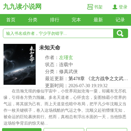
九九读小说网
书架
登录
首页
分类
排行
完本
最新
记录
未知天命
作者：
左瑾玄
状态：连载中
分类：修真武侠
最近更新：
第478章 《北方战争之文武百官跟随皇帝坐镇边疆》
更新时间：2026-07-30 19:19:32
在浩瀚无垠的修仙宇宙中，小世界宛如沧海一粟，却藏有无尽机
缘，引得各方势力觊觎。多名天道者，心怀贪念，妄图独霸小世界的
气运，将其据为己有。而上天道皇也暗中布局，把平凡少年沈顺义当
作一枚关键棋子，卷入这场残酷的气运之争。沈顺义起初懵懂无知，
被命运的巨轮裹挟前行。然而，真相总有浮出水面的一天，当他惊悉
这场纷争背后的惊天秘...