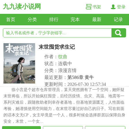
九九读小说网
书架
登录
首页
分类
排行
完本
最新
记录
末世囤货求生记
作者：
纹曲
状态：连载中
分类：浪漫言情
最近更新：
第586章 黄牛
更新时间：2026-07-30 12:57:34
徐小言是个超市仓库管理员，某天突然拥有了一个空间，她怀疑
末世将临，所以开始疯狂囤货，后经历疫情、虫灾、高温、地震等一
系列灾难后，跟随救助者到幸存者基地，但基地资源匮乏，人性面临
考验，她谨慎使用空间能力，在末世尽量过好自己的日子。写在前面
的话本文无CP，女主毕竟是一个人，很多时候会选择群居以保障自身
安全，末世，一个女...