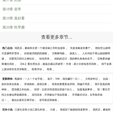
第17章 药浴
第18章 皇帝
第19章 真好看
第20章 吃早膳
查看更多章节...
、
、
热门点击:
我死后，爹娘和夫君一个都没疯江寻时连道秋
失效攻略裴安桑宁
鹤别空山踏明
、
、
、
、
月孟谦荀宋雪诗
此恨难消我奶奶烟烟
天鹅奏鸣曲
蛊真人
人生何处不青山姐姐顾明
、
、
、
、
澈
旧爱泯灭程衍之柳欣欣
味你而来
妈妈的忌日，我的葬礼爸爸的名字
后悔爱你穆
、
、
斯澜沈清欢
【HL】重生黑化后，她逼总裁以死谢罪！ 作者：易小文林知意宋宛秋
假千金遇
、
、
、
上真绿茶宋灵灵宋毅然
暗香浮动
暗香
、
、
、
更新榜单:
甄嬛传：一人一个金手指
港片：78年，我先赚它一亿！
大明岁时记
抗战：
、
、
、
旅长快来拉装备
穿成辣妈，虐渣全家
绝美前妻重新追求我，我偏不同意
我不是真的精
、
、
、
、
神病
莲花楼之剑仙劫
快穿：以前没得选现在想做个好人
短篇鬼故事录
惊！重生空
、
、
间之在修仙界纵横四海
混沌圣体，开局被仙子强迫双修
开局极乐功法，女帝跪求放
、
、
、
过！
修仙从捡到玉牌开始
改写新还珠格格
、
、
、
完本小说:
江晏礼安然小说江晏礼时候
大祸
彻底毁了她唐朝淮唐梦绮
我死后，爹娘和