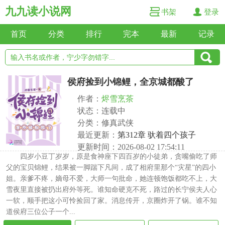
九九读小说网
书架
登录
首页
分类
排行
完本
最新
记录
侯府捡到小锦鲤，全京城都酸了
作者：
烬雪烹茶
状态：连载中
分类：修真武侠
最近更新：
第312章 驮着四个孩子
更新时间：2026-08-02 17:54:11
四岁小豆丁岁岁，原是食神座下四百岁的小徒弟，贪嘴偷吃了师
父的宝贝锦鲤，结果被一脚踹下凡间，成了相府里那个“灾星”的四小
姐。亲爹不疼，嫡母不爱，大师一句批命，她连顿饱饭都吃不上，大
雪夜里直接被扔出府外等死。谁知命硬克不死，路过的长宁侯夫人心
一软，顺手把这小可怜捡回了家。消息传开，京圈炸开了锅。谁不知
道侯府三位公子一个...