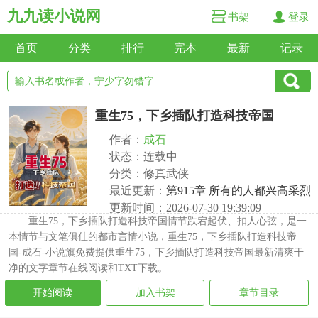
九九读小说网
书架
登录
首页
分类
排行
完本
最新
记录
重生75，下乡插队打造科技帝国
作者：
成石
状态：连载中
分类：修真武侠
最近更新：
第915章 所有的人都兴高采烈
更新时间：2026-07-30 19:39:09
重生75，下乡插队打造科技帝国情节跌宕起伏、扣人心弦，是一
本情节与文笔俱佳的都市言情小说，重生75，下乡插队打造科技帝
国-成石-小说旗免费提供重生75，下乡插队打造科技帝国最新清爽干
净的文字章节在线阅读和TXT下载。
开始阅读
加入书架
章节目录