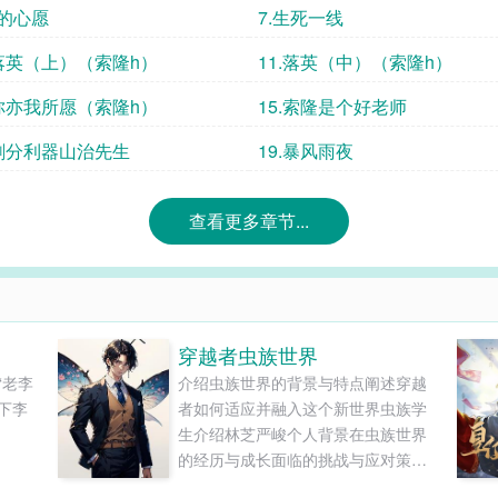
他的心愿
7.生死一线
.落英（上）（索隆h）
11.落英（中）（索隆h）
.你亦我所愿（索隆h）
15.索隆是个好老师
.刷分利器山治先生
19.暴风雨夜
查看更多章节...
穿越者虫族世界
“老李
介绍虫族世界的背景与特点阐述穿越
下李
者如何适应并融入这个新世界虫族学
生介绍林芝严峻个人背景在虫族世界
的经历与成长面临的挑战与应对策略
张英个人特点在虫族世界的学习与生