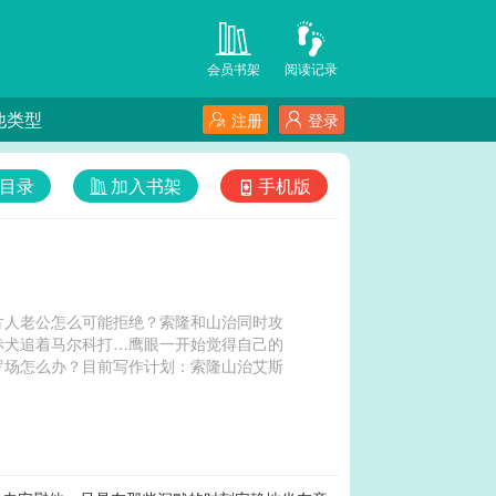
会员书架
阅读记录
他类型
注册
登录
目录
加入书架
手机版
片人老公怎么可能拒绝？索隆和山治同时攻
赤犬追着马尔科打…鹰眼一开始觉得自己的
罗场怎么办？目前写作计划：索隆山治艾斯