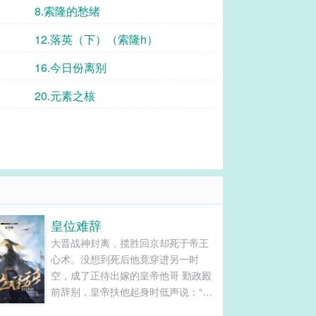
8.索隆的愁绪
12.落英（下）（索隆h）
16.今日份离别
20.元素之核
皇位难辞
大晋战神封离，揽胜回京却死于帝王
心术。没想到死后他竟穿进另一时
空，成了正待出嫁的皇帝他哥 勤政殿
前辞别，皇帝扶他起身时低声说：“七
皇兄，记住，你不过是朕的替身，他