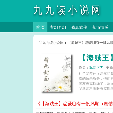
九九读小说网
首 页
玄幻奇幻
修真武侠
都市情感
九九读小说网
>
【海贼王】恋爱哪有一帆风顺
【海贼王
作者：
飙马厉刀
更新时
社畜梦梦死后居然穿
略的后果就是，他们
老友香克斯绿了，后
罗马尔科鹰眼香克斯
《【海贼王】恋爱哪有一帆风顺（剧情N