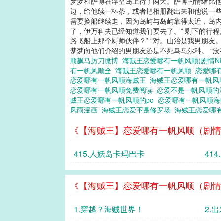
梦梦和萨博在浮空岛上待了两天。萨博的情绪比
边，给他续一杯茶，或者把相册翻出来和他说一些
需要换船继续走，因为岛屿与岛屿靠得太近，岛内
了，伊万科夫已经知道我们要去了。” 剩下的行
路飞船上那个厨师伙伴？” “对。山治是我男朋友
梦梦向他们介绍的男朋友还是不死鸟马尔科。 “没有
顺飙马厉刀微博
海贼王恋爱哪有一帆风顺(剧情N
有一帆风顺全
海贼王恋爱哪有一帆风顺
恋爱哪
恋爱哪有一帆风顺海贼王
海贼王恋爱哪有一帆
恋爱哪有一帆风顺免费阅读
恋爱不是一帆风顺
贼王恋爱哪有一帆风顺的po
恋爱哪有一帆风顺
风雨漫画
海贼王恋爱不是修罗场
海贼王恋爱哪
《【海贼王】恋爱哪有一帆风顺（剧情
415.人妖岛卡玛巴卡
414
《【海贼王】恋爱哪有一帆风顺（剧情
1.穿越？海贼世界！
2.