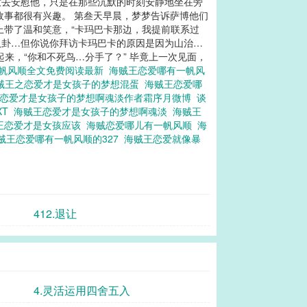
意去安慰他，只是在那些沉默的时刻安静地坐在旁
故事都很有兴趣。 第叁天早晨，梦梦告诉萨博他们
上带了温和笑意，“卡玛巴卡那边，我提前联系过
八卦…但你说你拜访卡玛巴卡的原因是因为山治…
起来，“你和不死鸟…分手了？” 毕竟上一次见面，
帆风顺全文免费阅读最新
海贼王恋爱哪有一帆风
贼王之恋爱才是女孩子的梦想混蛋
海贼王恋爱哪
王恋爱才是女孩子的梦想啊魂淡作者霜序月微博
谈
XT
海贼王恋爱才是女孩子的梦想啊魂淡
海贼王
王恋爱才是女孩应该
海贼恋爱哪儿有一帆风顺
海
贼王恋爱哪有一帆风顺的327
海贼王恋爱就像暴
412.退让
4.灵活运用四舍五入