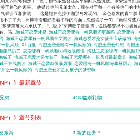
他刚来的时候稳定了一些，但他依然会在某个瞬间忽然沉默。梦梦没有刻
关于路飞的趣事。 他错过他的兄弟太久，现在对于每一个有关他们的小
气候会互相影响——这是她在克拉伊咖那岛发现的。 金色卷发的青年脸
程用不了半天，萨博靠着船舷看着平静的海面，忽然说了一句：“虽然有些
。”梦梦落落大方承认了。 “…嗯？”萨博眨了眨眼睛，说话都变得小心翼翼
。马...
海贼王恋爱才是
海贼王恋爱哪有一帆风顺还更新吗
恋爱哪有一
P)
海贼王恋爱哪有一帆风顺全文阅读
海贼恋爱才是女孩子应该做的
海
有一帆风顺TXT百度
海贼王恋爱哪有一帆风顺的
海贼王恋爱幻想
海贼
风顺飙马厉刀
恋爱哪有一帆风顺txt精校版阅读
海贼王恋爱哪有一帆风顺T
的海贼王
海贼王恋爱才是女孩子
海贼王恋爱哪有一帆风顺最新章节
海贼
海贼王在线阅读
海贼王恋爱就像暴风雨
恋爱哪有一帆风顺by飙马厉刀
海
有那么一帆风顺的
海贼王恋爱才是女孩子的梦想啊
NP）》最新章节
.兄弟
413.临别礼物
NP）》章节列表
出发东海
3.新的任务？