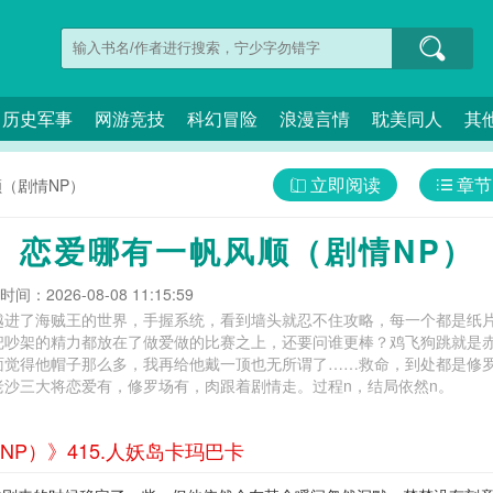
历史军事
网游竞技
科幻冒险
浪漫言情
耽美同人
其
立即阅读
章节
（剧情NP）
】恋爱哪有一帆风顺（剧情NP）
间：2026-08-08 11:15:59
越进了海贼王的世界，手握系统，看到墙头就忍不住攻略，每一个都是纸
把吵架的精力都放在了做爱做的比赛之上，还要问谁更棒？鸡飞狗跳就是
面觉得他帽子那么多，我再给他戴一顶也无所谓了……救命，到处都是修
老沙三大将恋爱有，修罗场有，肉跟着剧情走。过程n，结局依然n。
P）》415.人妖岛卡玛巴卡