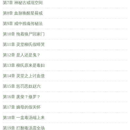
第7章 神秘古戒现空间
第8章 血脉唤醒星晷戒
第9章 戒中残魂传秘法
第10章 拖着狼尸回家门
第11章 灵堂柳氏假啼哭
第12章 是人还是鬼？
第13章 柳氏原来是毒妇
第14章 灵堂之上讨血债
第15章 惩罚恶奴赵六
第16章 废柴？修罗？
第17章 嫡母的假关怀
第18章 一盅毒汤端上来
第19章 打翻毒汤震全场