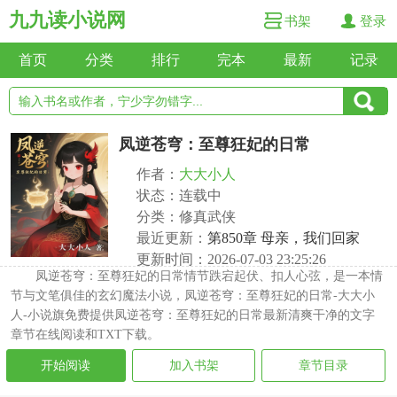
九九读小说网
书架
登录
首页
分类
排行
完本
最新
记录
凤逆苍穹：至尊狂妃的日常
作者：
大大小人
状态：连载中
分类：修真武侠
最近更新：
第850章 母亲，我们回家
更新时间：2026-07-03 23:25:26
凤逆苍穹：至尊狂妃的日常情节跌宕起伏、扣人心弦，是一本情
节与文笔俱佳的玄幻魔法小说，凤逆苍穹：至尊狂妃的日常-大大小
人-小说旗免费提供凤逆苍穹：至尊狂妃的日常最新清爽干净的文字
章节在线阅读和TXT下载。
开始阅读
加入书架
章节目录