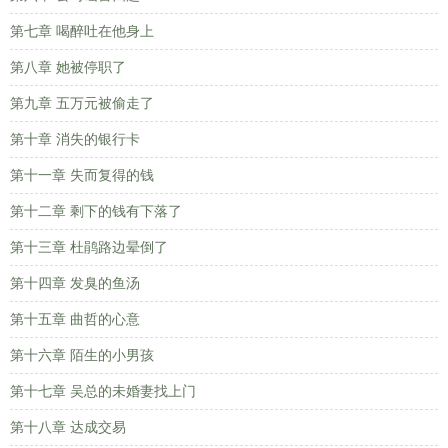
第七章 喝醉吐在他身上
第八章 她被停职了
第九章 五万元被偷走了
第十章 消失的银行卡
第十一章 失而复得的钱
第十二章 剩下的钱有下落了
第十三章 杜鹃路边晕倒了
第十四章 发臭的鱼汤
第十五章 曲哲的心意
第十六章 陌生的小男孩
第十七章 吴总的未婚妻找上门
第十八章 达成交易