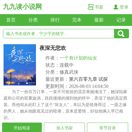
九九读小说网
书架
登录
首页
分类
排行
完本
最新
记录
夜深无悲欢
作者：
一个有计划的仙女
状态：连载中
分类：修真武侠
最近更新：
第六百零九章 试探
更新时间：2026-08-03 14:04:50
为了一份百万订单，一发不可收拾的流言将她淹没了，她深陷家
庭和公司的双重旋涡，跌跌撞撞的撞到他的怀中，弄湿了他的高定西
装。而他却从此盯上了这个“坏女人”，本以为是错身而过，一面之缘
的男人，她从他眼底见过的暗潮，原来是爱情，好似他俩人早已相
识。...
开始阅读
加入书架
章节目录