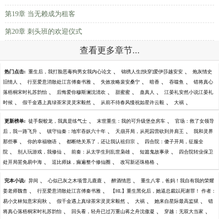
第19章 当无赖成为租客
第20章 刺头班的欢迎仪式
查看更多章节...
、
、
热门点击:
重生后，我打脸恶毒狗男女我内心论文
锦绣人生[快穿]爱伊莎越安安
炮灰情史
、
、
、
、
、
旧情人
行至爱意消散处江言傅秦书雅
失效攻略裴安桑宁
暗香
吞噬鱼
错将真心
、
、
、
、
落梧桐宋时礼苏韵怡
后悔爱你穆斯澜沈清欢
甜蜜蜜
蛊真人
江晏礼安然小说江晏礼
、
、
、
、
时候
假千金遇上真绿茶宋灵灵宋毅然
从前不待春风慢祝如星许云毅
大祸
、
、
更新榜单:
徒手裂蛟龙，我真是练气士
末世重生：我的可升级堡垒房车
官场：救了女领导
、
、
、
后，我一路飞升
镇守仙秦：地牢吞妖六十年
天崩开局，从死囚营砍到并肩王
我和灵界
、
、
、
那些事
你的幸福物语
都断绝关系了，还让我认祖归宗
四合院：傻子开局，征服全
、
、
、
、
院
别人玩游戏，我修仙
前秦：从太学生到乱世枭雄
短篇鬼故事录
四合院转业保卫
、
、
、
处开局罢免易中海
逗比师妹，癫遍整个修仙圈
改写新还珠格格
、
、
、
完本小说:
异间
心似已灰之木项雪儿鹿鹿
醉酒情思
重生八零，爸妈！我自有我的荣耀
、
、
姜老师魏杳
行至爱意消散处江言傅秦书雅
【HL】重生黑化后，她逼总裁以死谢罪！ 作者：
、
、
、
、
易小文林知意宋宛秋
假千金遇上真绿茶宋灵灵宋毅然
大祸
她来自星际最高监狱
错
、
、
、
将真心落梧桐宋时礼苏韵怡
回头看，轻舟已过万重山蒋之舟沈傲凝
穿越：无双大当家