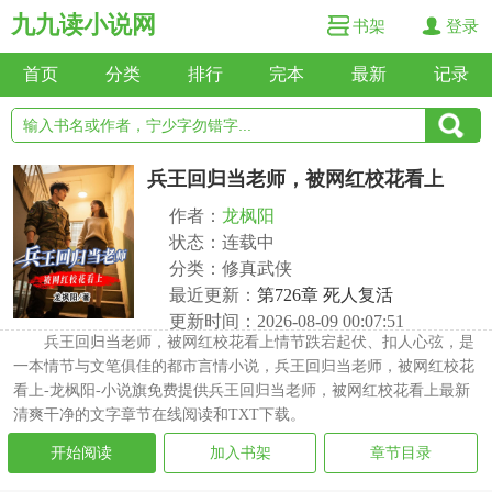
九九读小说网
书架
登录
首页
分类
排行
完本
最新
记录
兵王回归当老师，被网红校花看上
作者：
龙枫阳
状态：连载中
分类：修真武侠
最近更新：
第726章 死人复活
更新时间：2026-08-09 00:07:51
兵王回归当老师，被网红校花看上情节跌宕起伏、扣人心弦，是
一本情节与文笔俱佳的都市言情小说，兵王回归当老师，被网红校花
看上-龙枫阳-小说旗免费提供兵王回归当老师，被网红校花看上最新
清爽干净的文字章节在线阅读和TXT下载。
开始阅读
加入书架
章节目录