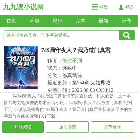
九九读小说网
书架
登录
首页
分类
排行
完本
最新
记录
749局守夜人？我乃道门真君
作者：
绝对不刑
状态：连载中
分类：修真武侠
最近更新：
第754章 太始界域
更新时间：2026-08-03 00:34:12
749局守夜人？我乃道门真君情节跌宕起伏、扣人心弦，是一本
情节与文笔俱佳的都市言情小说，749局守夜人？我乃道门真君-绝对
不刑-小说旗免费提供749局守夜人？我乃道门真君最新清爽干净的文
字章节在线阅读和TXT下载。
开始阅读
加入书架
章节目录